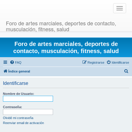
T
o
g
Foro de artes marciales, deportes de contacto,
g
musculación, fitness, salud
l
e
Foro de artes marciales, deportes de
n
a
contacto, musculación, fitness, salud
v
i
FAQ
Registrarse
Identificarse
g
B
Índice general
a
u
t
Identificarse
i
s
o
c
Nombre de Usuario:
n
a
r
Contraseña:
Olvidé mi contraseña
Reenviar email de activación