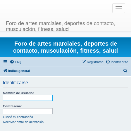
T
o
g
Foro de artes marciales, deportes de contacto,
g
musculación, fitness, salud
l
e
Foro de artes marciales, deportes de
n
a
contacto, musculación, fitness, salud
v
i
FAQ
Registrarse
Identificarse
g
B
Índice general
a
u
t
Identificarse
i
s
o
c
Nombre de Usuario:
n
a
r
Contraseña:
Olvidé mi contraseña
Reenviar email de activación