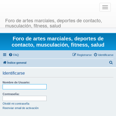
T
o
g
Foro de artes marciales, deportes de contacto,
g
musculación, fitness, salud
l
e
Foro de artes marciales, deportes de
n
a
contacto, musculación, fitness, salud
v
i
FAQ
Registrarse
Identificarse
g
B
Índice general
a
u
t
Identificarse
i
s
o
c
Nombre de Usuario:
n
a
r
Contraseña:
Olvidé mi contraseña
Reenviar email de activación