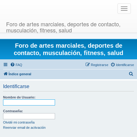
T
o
g
Foro de artes marciales, deportes de contacto,
g
musculación, fitness, salud
l
e
Foro de artes marciales, deportes de
n
a
contacto, musculación, fitness, salud
v
i
FAQ
Registrarse
Identificarse
g
B
Índice general
a
u
t
Identificarse
i
s
o
c
Nombre de Usuario:
n
a
r
Contraseña:
Olvidé mi contraseña
Reenviar email de activación