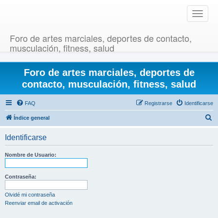
T
o
g
Foro de artes marciales, deportes de contacto,
g
musculación, fitness, salud
l
e
Foro de artes marciales, deportes de
n
a
contacto, musculación, fitness, salud
v
i
FAQ
Registrarse
Identificarse
g
B
Índice general
a
u
t
Identificarse
i
s
o
c
Nombre de Usuario:
n
a
r
Contraseña:
Olvidé mi contraseña
Reenviar email de activación