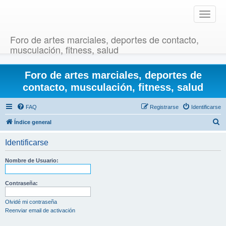
T
o
g
Foro de artes marciales, deportes de contacto,
g
musculación, fitness, salud
l
e
Foro de artes marciales, deportes de
n
a
contacto, musculación, fitness, salud
v
i
FAQ
Registrarse
Identificarse
g
B
Índice general
a
u
t
Identificarse
i
s
o
c
Nombre de Usuario:
n
a
r
Contraseña:
Olvidé mi contraseña
Reenviar email de activación