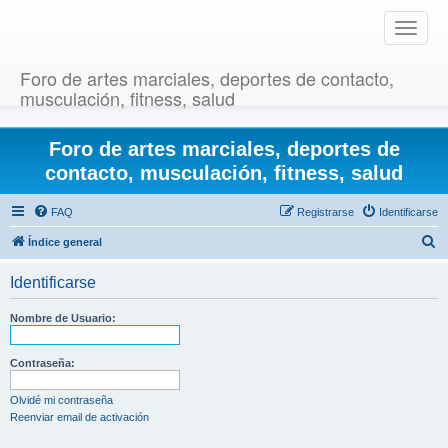
T
o
g
Foro de artes marciales, deportes de contacto,
g
musculación, fitness, salud
l
e
Foro de artes marciales, deportes de
n
a
contacto, musculación, fitness, salud
v
i
FAQ
Registrarse
Identificarse
g
B
Índice general
a
u
t
Identificarse
i
s
o
c
Nombre de Usuario:
n
a
r
Contraseña:
Olvidé mi contraseña
Reenviar email de activación