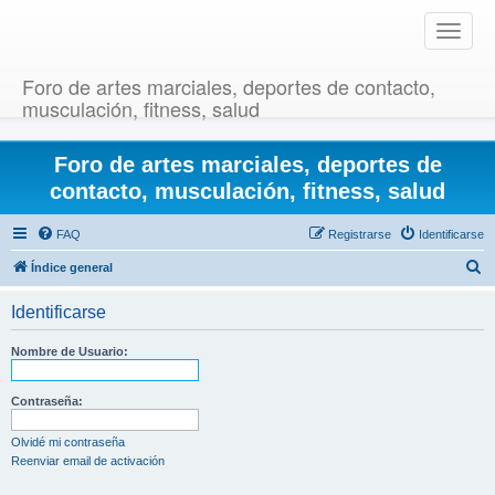
T
o
g
Foro de artes marciales, deportes de contacto,
g
musculación, fitness, salud
l
e
Foro de artes marciales, deportes de
n
a
contacto, musculación, fitness, salud
v
i
FAQ
Registrarse
Identificarse
g
B
Índice general
a
u
t
Identificarse
i
s
o
c
Nombre de Usuario:
n
a
r
Contraseña:
Olvidé mi contraseña
Reenviar email de activación