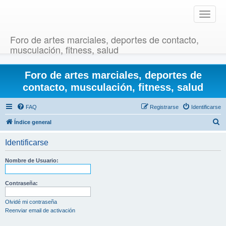
T
o
g
Foro de artes marciales, deportes de contacto,
g
musculación, fitness, salud
l
e
Foro de artes marciales, deportes de
n
a
contacto, musculación, fitness, salud
v
i
FAQ
Registrarse
Identificarse
g
B
Índice general
a
u
t
Identificarse
i
s
o
c
Nombre de Usuario:
n
a
r
Contraseña:
Olvidé mi contraseña
Reenviar email de activación