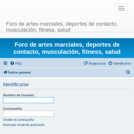
T
o
g
Foro de artes marciales, deportes de contacto,
g
musculación, fitness, salud
l
e
Foro de artes marciales, deportes de
n
a
contacto, musculación, fitness, salud
v
i
FAQ
Registrarse
Identificarse
g
B
Índice general
a
u
t
Identificarse
i
s
o
c
Nombre de Usuario:
n
a
r
Contraseña:
Olvidé mi contraseña
Reenviar email de activación