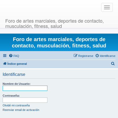
T
o
g
Foro de artes marciales, deportes de contacto,
g
musculación, fitness, salud
l
e
Foro de artes marciales, deportes de
n
a
contacto, musculación, fitness, salud
v
i
FAQ
Registrarse
Identificarse
g
B
Índice general
a
u
t
Identificarse
i
s
o
c
Nombre de Usuario:
n
a
r
Contraseña:
Olvidé mi contraseña
Reenviar email de activación