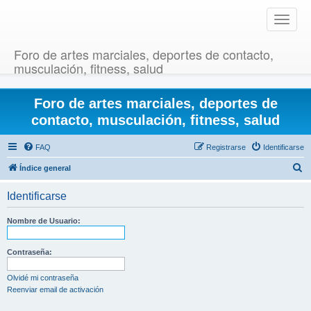
T
o
g
Foro de artes marciales, deportes de contacto,
g
musculación, fitness, salud
l
e
Foro de artes marciales, deportes de
n
a
contacto, musculación, fitness, salud
v
i
FAQ
Registrarse
Identificarse
g
B
Índice general
a
u
t
Identificarse
i
s
o
c
Nombre de Usuario:
n
a
r
Contraseña:
Olvidé mi contraseña
Reenviar email de activación