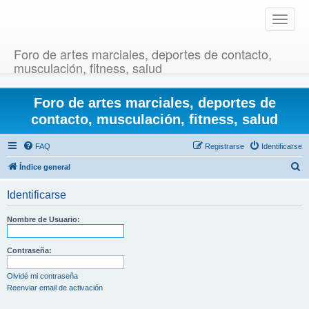
T
o
g
Foro de artes marciales, deportes de contacto,
g
musculación, fitness, salud
l
e
Foro de artes marciales, deportes de
n
a
contacto, musculación, fitness, salud
v
i
FAQ
Registrarse
Identificarse
g
B
Índice general
a
u
t
Identificarse
i
s
o
c
Nombre de Usuario:
n
a
r
Contraseña:
Olvidé mi contraseña
Reenviar email de activación