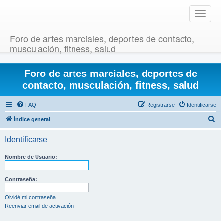
T
o
g
Foro de artes marciales, deportes de contacto,
g
musculación, fitness, salud
l
e
Foro de artes marciales, deportes de
n
a
contacto, musculación, fitness, salud
v
i
FAQ
Registrarse
Identificarse
g
B
Índice general
a
u
t
Identificarse
i
s
o
c
Nombre de Usuario:
n
a
r
Contraseña:
Olvidé mi contraseña
Reenviar email de activación