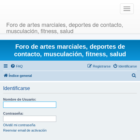
T
o
g
Foro de artes marciales, deportes de contacto,
g
musculación, fitness, salud
l
e
Foro de artes marciales, deportes de
n
a
contacto, musculación, fitness, salud
v
i
FAQ
Registrarse
Identificarse
g
B
Índice general
a
u
t
Identificarse
i
s
o
c
Nombre de Usuario:
n
a
r
Contraseña:
Olvidé mi contraseña
Reenviar email de activación