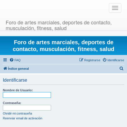
T
o
g
Foro de artes marciales, deportes de contacto,
g
musculación, fitness, salud
l
e
Foro de artes marciales, deportes de
n
a
contacto, musculación, fitness, salud
v
i
FAQ
Registrarse
Identificarse
g
B
Índice general
a
u
t
Identificarse
i
s
o
c
Nombre de Usuario:
n
a
r
Contraseña:
Olvidé mi contraseña
Reenviar email de activación