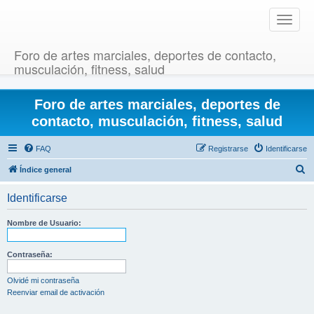
T
o
g
Foro de artes marciales, deportes de contacto,
g
musculación, fitness, salud
l
e
Foro de artes marciales, deportes de
n
a
contacto, musculación, fitness, salud
v
i
FAQ
Registrarse
Identificarse
g
B
Índice general
a
u
t
Identificarse
i
s
o
c
Nombre de Usuario:
n
a
r
Contraseña:
Olvidé mi contraseña
Reenviar email de activación