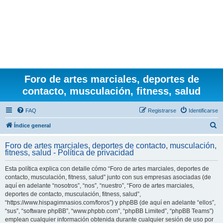
Foro de artes marciales, deportes de
contacto, musculación, fitness, salud
FAQ
Registrarse
Identificarse
B
Índice general
u
Foro de artes marciales, deportes de contacto, musculación,
s
fitness, salud - Política de privacidad
c
Esta política explica con detalle cómo “Foro de artes marciales, deportes de
a
contacto, musculación, fitness, salud” junto con sus empresas asociadas (de
r
aquí en adelante “nosotros”, “nos”, “nuestro”, “Foro de artes marciales,
deportes de contacto, musculación, fitness, salud”,
“https://www.hispagimnasios.com/foros”) y phpBB (de aquí en adelante “ellos”,
“sus”, “software phpBB”, “www.phpbb.com”, “phpBB Limited”, “phpBB Teams”)
emplean cualquier información obtenida durante cualquier sesión de uso por