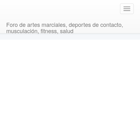
T
o
g
Foro de artes marciales, deportes de contacto,
g
musculación, fitness, salud
l
e
n
a
v
i
g
a
t
i
o
n