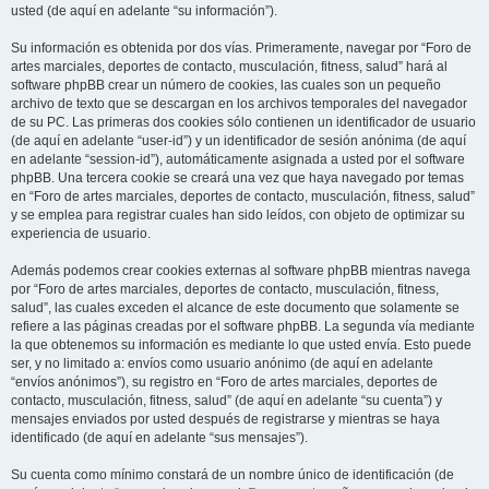
usted (de aquí en adelante “su información”).
Su información es obtenida por dos vías. Primeramente, navegar por “Foro de
artes marciales, deportes de contacto, musculación, fitness, salud” hará al
software phpBB crear un número de cookies, las cuales son un pequeño
archivo de texto que se descargan en los archivos temporales del navegador
de su PC. Las primeras dos cookies sólo contienen un identificador de usuario
(de aquí en adelante “user-id”) y un identificador de sesión anónima (de aquí
en adelante “session-id”), automáticamente asignada a usted por el software
phpBB. Una tercera cookie se creará una vez que haya navegado por temas
en “Foro de artes marciales, deportes de contacto, musculación, fitness, salud”
y se emplea para registrar cuales han sido leídos, con objeto de optimizar su
experiencia de usuario.
Además podemos crear cookies externas al software phpBB mientras navega
por “Foro de artes marciales, deportes de contacto, musculación, fitness,
salud”, las cuales exceden el alcance de este documento que solamente se
refiere a las páginas creadas por el software phpBB. La segunda vía mediante
la que obtenemos su información es mediante lo que usted envía. Esto puede
ser, y no limitado a: envíos como usuario anónimo (de aquí en adelante
“envíos anónimos”), su registro en “Foro de artes marciales, deportes de
contacto, musculación, fitness, salud” (de aquí en adelante “su cuenta”) y
mensajes enviados por usted después de registrarse y mientras se haya
identificado (de aquí en adelante “sus mensajes”).
Su cuenta como mínimo constará de un nombre único de identificación (de