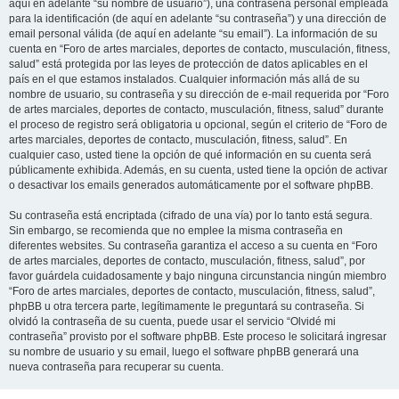
aquí en adelante “su nombre de usuario”), una contraseña personal empleada
para la identificación (de aquí en adelante “su contraseña”) y una dirección de
email personal válida (de aquí en adelante “su email”). La información de su
cuenta en “Foro de artes marciales, deportes de contacto, musculación, fitness,
salud” está protegida por las leyes de protección de datos aplicables en el
país en el que estamos instalados. Cualquier información más allá de su
nombre de usuario, su contraseña y su dirección de e-mail requerida por “Foro
de artes marciales, deportes de contacto, musculación, fitness, salud” durante
el proceso de registro será obligatoria u opcional, según el criterio de “Foro de
artes marciales, deportes de contacto, musculación, fitness, salud”. En
cualquier caso, usted tiene la opción de qué información en su cuenta será
públicamente exhibida. Además, en su cuenta, usted tiene la opción de activar
o desactivar los emails generados automáticamente por el software phpBB.
Su contraseña está encriptada (cifrado de una vía) por lo tanto está segura.
Sin embargo, se recomienda que no emplee la misma contraseña en
diferentes websites. Su contraseña garantiza el acceso a su cuenta en “Foro
de artes marciales, deportes de contacto, musculación, fitness, salud”, por
favor guárdela cuidadosamente y bajo ninguna circunstancia ningún miembro
“Foro de artes marciales, deportes de contacto, musculación, fitness, salud”,
phpBB u otra tercera parte, legítimamente le preguntará su contraseña. Si
olvidó la contraseña de su cuenta, puede usar el servicio “Olvidé mi
contraseña” provisto por el software phpBB. Este proceso le solicitará ingresar
su nombre de usuario y su email, luego el software phpBB generará una
nueva contraseña para recuperar su cuenta.