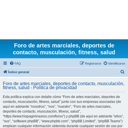
Foro de artes marciales, deportes de
contacto, musculación, fitness, salud
FAQ
Registrarse
Identificarse
B
Índice general
u
Foro de artes marciales, deportes de contacto, musculación,
s
fitness, salud - Política de privacidad
c
Esta política explica con detalle cómo “Foro de artes marciales, deportes de
a
contacto, musculación, fitness, salud” junto con sus empresas asociadas (de
r
aquí en adelante “nosotros”, “nos”, “nuestro”, “Foro de artes marciales,
deportes de contacto, musculación, fitness, salud”,
“https://www.hispagimnasios.com/foros”) y phpBB (de aquí en adelante “ellos”,
“sus”, “software phpBB”, “www.phpbb.com”, “phpBB Limited”, “phpBB Teams”)
emplean cualquier información obtenida durante cualquier sesión de uso por