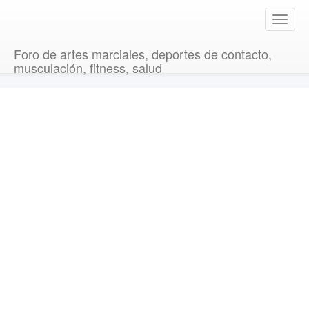
T
o
g
Foro de artes marciales, deportes de contacto,
g
musculación, fitness, salud
l
e
n
a
v
i
g
a
t
i
o
n