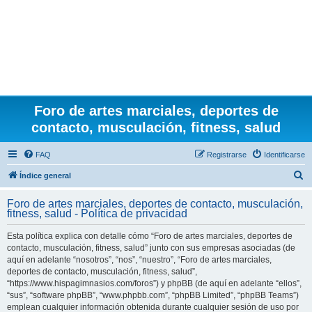
Foro de artes marciales, deportes de
contacto, musculación, fitness, salud
FAQ
Registrarse
Identificarse
B
Índice general
u
Foro de artes marciales, deportes de contacto, musculación,
s
fitness, salud - Política de privacidad
c
Esta política explica con detalle cómo “Foro de artes marciales, deportes de
a
contacto, musculación, fitness, salud” junto con sus empresas asociadas (de
r
aquí en adelante “nosotros”, “nos”, “nuestro”, “Foro de artes marciales,
deportes de contacto, musculación, fitness, salud”,
“https://www.hispagimnasios.com/foros”) y phpBB (de aquí en adelante “ellos”,
“sus”, “software phpBB”, “www.phpbb.com”, “phpBB Limited”, “phpBB Teams”)
emplean cualquier información obtenida durante cualquier sesión de uso por