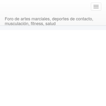
T
o
g
Foro de artes marciales, deportes de contacto,
g
musculación, fitness, salud
l
e
n
a
v
i
g
a
t
i
o
n