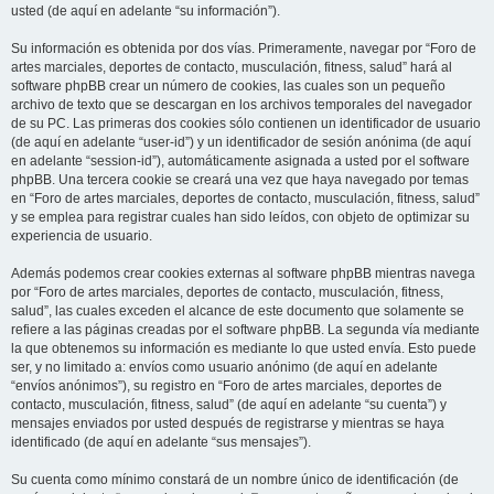
usted (de aquí en adelante “su información”).
Su información es obtenida por dos vías. Primeramente, navegar por “Foro de
artes marciales, deportes de contacto, musculación, fitness, salud” hará al
software phpBB crear un número de cookies, las cuales son un pequeño
archivo de texto que se descargan en los archivos temporales del navegador
de su PC. Las primeras dos cookies sólo contienen un identificador de usuario
(de aquí en adelante “user-id”) y un identificador de sesión anónima (de aquí
en adelante “session-id”), automáticamente asignada a usted por el software
phpBB. Una tercera cookie se creará una vez que haya navegado por temas
en “Foro de artes marciales, deportes de contacto, musculación, fitness, salud”
y se emplea para registrar cuales han sido leídos, con objeto de optimizar su
experiencia de usuario.
Además podemos crear cookies externas al software phpBB mientras navega
por “Foro de artes marciales, deportes de contacto, musculación, fitness,
salud”, las cuales exceden el alcance de este documento que solamente se
refiere a las páginas creadas por el software phpBB. La segunda vía mediante
la que obtenemos su información es mediante lo que usted envía. Esto puede
ser, y no limitado a: envíos como usuario anónimo (de aquí en adelante
“envíos anónimos”), su registro en “Foro de artes marciales, deportes de
contacto, musculación, fitness, salud” (de aquí en adelante “su cuenta”) y
mensajes enviados por usted después de registrarse y mientras se haya
identificado (de aquí en adelante “sus mensajes”).
Su cuenta como mínimo constará de un nombre único de identificación (de