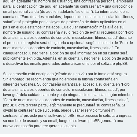
aquí en adelante “su nombre de usuario”), una contraseña personal empleada
para la identificación (de aquí en adelante “su contraseña”) y una dirección de
email personal válida (de aquí en adelante “su email”). La información de su
cuenta en “Foro de artes marciales, deportes de contacto, musculación, fitness,
salud” está protegida por las leyes de protección de datos aplicables en el
país en el que estamos instalados. Cualquier información más allá de su
nombre de usuario, su contraseña y su dirección de e-mail requerida por “Foro
de artes marciales, deportes de contacto, musculación, fitness, salud” durante
el proceso de registro será obligatoria u opcional, según el criterio de “Foro de
artes marciales, deportes de contacto, musculación, fitness, salud”. En
cualquier caso, usted tiene la opción de qué información en su cuenta será
públicamente exhibida. Además, en su cuenta, usted tiene la opción de activar
o desactivar los emails generados automáticamente por el software phpBB.
Su contraseña está encriptada (cifrado de una vía) por lo tanto está segura.
Sin embargo, se recomienda que no emplee la misma contraseña en
diferentes websites. Su contraseña garantiza el acceso a su cuenta en “Foro
de artes marciales, deportes de contacto, musculación, fitness, salud”, por
favor guárdela cuidadosamente y bajo ninguna circunstancia ningún miembro
“Foro de artes marciales, deportes de contacto, musculación, fitness, salud”,
phpBB u otra tercera parte, legítimamente le preguntará su contraseña. Si
olvidó la contraseña de su cuenta, puede usar el servicio “Olvidé mi
contraseña” provisto por el software phpBB. Este proceso le solicitará ingresar
su nombre de usuario y su email, luego el software phpBB generará una
nueva contraseña para recuperar su cuenta.