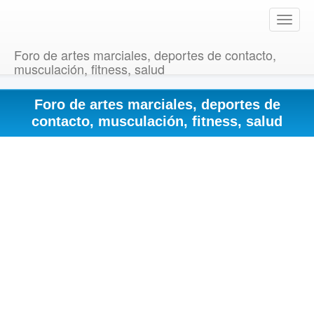
T
o
g
Foro de artes marciales, deportes de contacto,
g
musculación, fitness, salud
l
e
Foro de artes marciales, deportes de
n
a
contacto, musculación, fitness, salud
v
i
g
a
t
i
o
n