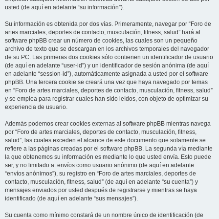
usted (de aquí en adelante “su información”).
Su información es obtenida por dos vías. Primeramente, navegar por “Foro de
artes marciales, deportes de contacto, musculación, fitness, salud” hará al
software phpBB crear un número de cookies, las cuales son un pequeño
archivo de texto que se descargan en los archivos temporales del navegador
de su PC. Las primeras dos cookies sólo contienen un identificador de usuario
(de aquí en adelante “user-id”) y un identificador de sesión anónima (de aquí
en adelante “session-id”), automáticamente asignada a usted por el software
phpBB. Una tercera cookie se creará una vez que haya navegado por temas
en “Foro de artes marciales, deportes de contacto, musculación, fitness, salud”
y se emplea para registrar cuales han sido leídos, con objeto de optimizar su
experiencia de usuario.
Además podemos crear cookies externas al software phpBB mientras navega
por “Foro de artes marciales, deportes de contacto, musculación, fitness,
salud”, las cuales exceden el alcance de este documento que solamente se
refiere a las páginas creadas por el software phpBB. La segunda vía mediante
la que obtenemos su información es mediante lo que usted envía. Esto puede
ser, y no limitado a: envíos como usuario anónimo (de aquí en adelante
“envíos anónimos”), su registro en “Foro de artes marciales, deportes de
contacto, musculación, fitness, salud” (de aquí en adelante “su cuenta”) y
mensajes enviados por usted después de registrarse y mientras se haya
identificado (de aquí en adelante “sus mensajes”).
Su cuenta como mínimo constará de un nombre único de identificación (de