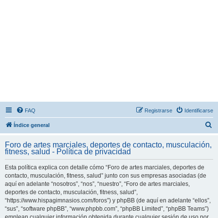
FAQ
Registrarse
Identificarse
B
Índice general
u
Foro de artes marciales, deportes de contacto, musculación,
s
fitness, salud - Política de privacidad
c
Esta política explica con detalle cómo “Foro de artes marciales, deportes de
a
contacto, musculación, fitness, salud” junto con sus empresas asociadas (de
r
aquí en adelante “nosotros”, “nos”, “nuestro”, “Foro de artes marciales,
deportes de contacto, musculación, fitness, salud”,
“https://www.hispagimnasios.com/foros”) y phpBB (de aquí en adelante “ellos”,
“sus”, “software phpBB”, “www.phpbb.com”, “phpBB Limited”, “phpBB Teams”)
emplean cualquier información obtenida durante cualquier sesión de uso por