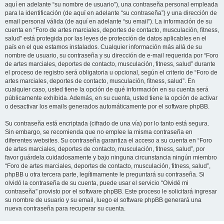
aquí en adelante “su nombre de usuario”), una contraseña personal empleada
para la identificación (de aquí en adelante “su contraseña”) y una dirección de
email personal válida (de aquí en adelante “su email”). La información de su
cuenta en “Foro de artes marciales, deportes de contacto, musculación, fitness,
salud” está protegida por las leyes de protección de datos aplicables en el
país en el que estamos instalados. Cualquier información más allá de su
nombre de usuario, su contraseña y su dirección de e-mail requerida por “Foro
de artes marciales, deportes de contacto, musculación, fitness, salud” durante
el proceso de registro será obligatoria u opcional, según el criterio de “Foro de
artes marciales, deportes de contacto, musculación, fitness, salud”. En
cualquier caso, usted tiene la opción de qué información en su cuenta será
públicamente exhibida. Además, en su cuenta, usted tiene la opción de activar
o desactivar los emails generados automáticamente por el software phpBB.
Su contraseña está encriptada (cifrado de una vía) por lo tanto está segura.
Sin embargo, se recomienda que no emplee la misma contraseña en
diferentes websites. Su contraseña garantiza el acceso a su cuenta en “Foro
de artes marciales, deportes de contacto, musculación, fitness, salud”, por
favor guárdela cuidadosamente y bajo ninguna circunstancia ningún miembro
“Foro de artes marciales, deportes de contacto, musculación, fitness, salud”,
phpBB u otra tercera parte, legítimamente le preguntará su contraseña. Si
olvidó la contraseña de su cuenta, puede usar el servicio “Olvidé mi
contraseña” provisto por el software phpBB. Este proceso le solicitará ingresar
su nombre de usuario y su email, luego el software phpBB generará una
nueva contraseña para recuperar su cuenta.