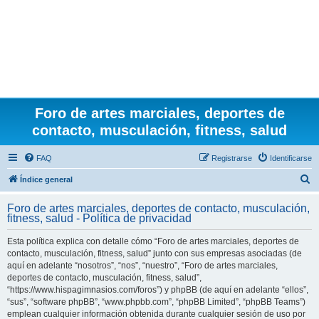
Foro de artes marciales, deportes de
contacto, musculación, fitness, salud
FAQ
Registrarse
Identificarse
B
Índice general
u
Foro de artes marciales, deportes de contacto, musculación,
s
fitness, salud - Política de privacidad
c
Esta política explica con detalle cómo “Foro de artes marciales, deportes de
a
contacto, musculación, fitness, salud” junto con sus empresas asociadas (de
r
aquí en adelante “nosotros”, “nos”, “nuestro”, “Foro de artes marciales,
deportes de contacto, musculación, fitness, salud”,
“https://www.hispagimnasios.com/foros”) y phpBB (de aquí en adelante “ellos”,
“sus”, “software phpBB”, “www.phpbb.com”, “phpBB Limited”, “phpBB Teams”)
emplean cualquier información obtenida durante cualquier sesión de uso por