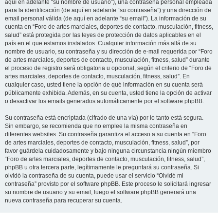
aquí en adelante “su nombre de usuario”), una contraseña personal empleada
para la identificación (de aquí en adelante “su contraseña”) y una dirección de
email personal válida (de aquí en adelante “su email”). La información de su
cuenta en “Foro de artes marciales, deportes de contacto, musculación, fitness,
salud” está protegida por las leyes de protección de datos aplicables en el
país en el que estamos instalados. Cualquier información más allá de su
nombre de usuario, su contraseña y su dirección de e-mail requerida por “Foro
de artes marciales, deportes de contacto, musculación, fitness, salud” durante
el proceso de registro será obligatoria u opcional, según el criterio de “Foro de
artes marciales, deportes de contacto, musculación, fitness, salud”. En
cualquier caso, usted tiene la opción de qué información en su cuenta será
públicamente exhibida. Además, en su cuenta, usted tiene la opción de activar
o desactivar los emails generados automáticamente por el software phpBB.
Su contraseña está encriptada (cifrado de una vía) por lo tanto está segura.
Sin embargo, se recomienda que no emplee la misma contraseña en
diferentes websites. Su contraseña garantiza el acceso a su cuenta en “Foro
de artes marciales, deportes de contacto, musculación, fitness, salud”, por
favor guárdela cuidadosamente y bajo ninguna circunstancia ningún miembro
“Foro de artes marciales, deportes de contacto, musculación, fitness, salud”,
phpBB u otra tercera parte, legítimamente le preguntará su contraseña. Si
olvidó la contraseña de su cuenta, puede usar el servicio “Olvidé mi
contraseña” provisto por el software phpBB. Este proceso le solicitará ingresar
su nombre de usuario y su email, luego el software phpBB generará una
nueva contraseña para recuperar su cuenta.