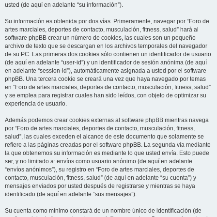
usted (de aquí en adelante “su información”).
Su información es obtenida por dos vías. Primeramente, navegar por “Foro de
artes marciales, deportes de contacto, musculación, fitness, salud” hará al
software phpBB crear un número de cookies, las cuales son un pequeño
archivo de texto que se descargan en los archivos temporales del navegador
de su PC. Las primeras dos cookies sólo contienen un identificador de usuario
(de aquí en adelante “user-id”) y un identificador de sesión anónima (de aquí
en adelante “session-id”), automáticamente asignada a usted por el software
phpBB. Una tercera cookie se creará una vez que haya navegado por temas
en “Foro de artes marciales, deportes de contacto, musculación, fitness, salud”
y se emplea para registrar cuales han sido leídos, con objeto de optimizar su
experiencia de usuario.
Además podemos crear cookies externas al software phpBB mientras navega
por “Foro de artes marciales, deportes de contacto, musculación, fitness,
salud”, las cuales exceden el alcance de este documento que solamente se
refiere a las páginas creadas por el software phpBB. La segunda vía mediante
la que obtenemos su información es mediante lo que usted envía. Esto puede
ser, y no limitado a: envíos como usuario anónimo (de aquí en adelante
“envíos anónimos”), su registro en “Foro de artes marciales, deportes de
contacto, musculación, fitness, salud” (de aquí en adelante “su cuenta”) y
mensajes enviados por usted después de registrarse y mientras se haya
identificado (de aquí en adelante “sus mensajes”).
Su cuenta como mínimo constará de un nombre único de identificación (de