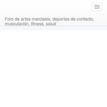
T
o
g
Foro de artes marciales, deportes de contacto,
g
musculación, fitness, salud
l
e
n
a
v
i
g
a
t
i
o
n