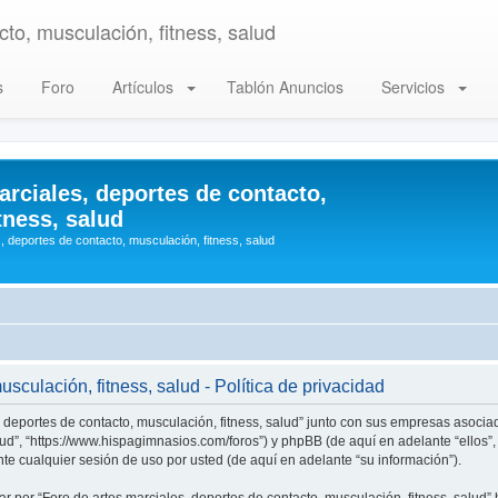
to, musculación, fitness, salud
s
Foro
Artículos
Tablón Anuncios
Servicios
arciales, deportes de contacto,
tness, salud
, deportes de contacto, musculación, fitness, salud
sculación, fitness, salud - Política de privacidad
, deportes de contacto, musculación, fitness, salud” junto con sus empresas asociad
alud”, “https://www.hispagimnasios.com/foros”) y phpBB (de aquí en adelante “ellos
e cualquier sesión de uso por usted (de aquí en adelante “su información”).