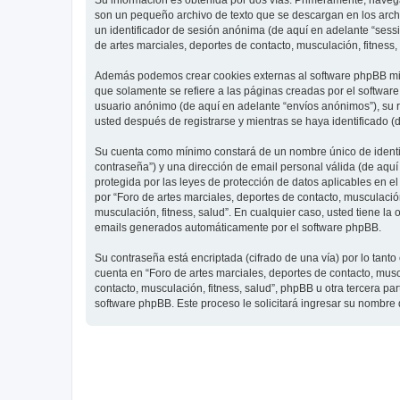
Su información es obtenida por dos vías. Primeramente, navegar
son un pequeño archivo de texto que se descargan en los archi
un identificador de sesión anónima (de aquí en adelante “ses
de artes marciales, deportes de contacto, musculación, fitness,
Además podemos crear cookies externas al software phpBB mien
que solamente se refiere a las páginas creadas por el softwar
usuario anónimo (de aquí en adelante “envíos anónimos”), su re
usted después de registrarse y mientras se haya identificado (
Su cuenta como mínimo constará de un nombre único de identifi
contraseña”) y una dirección de email personal válida (de aquí 
protegida por las leyes de protección de datos aplicables en e
por “Foro de artes marciales, deportes de contacto, musculación,
musculación, fitness, salud”. En cualquier caso, usted tiene l
emails generados automáticamente por el software phpBB.
Su contraseña está encriptada (cifrado de una vía) por lo tan
cuenta en “Foro de artes marciales, deportes de contacto, mus
contacto, musculación, fitness, salud”, phpBB u otra tercera pa
software phpBB. Este proceso le solicitará ingresar su nombre