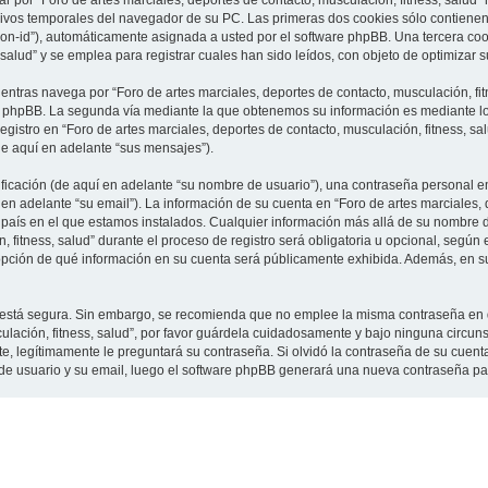
 por “Foro de artes marciales, deportes de contacto, musculación, fitness, salud”
vos temporales del navegador de su PC. Las primeras dos cookies sólo contienen un
sion-id”), automáticamente asignada a usted por el software phpBB. Una tercera c
 salud” y se emplea para registrar cuales han sido leídos, con objeto de optimizar 
tras navega por “Foro de artes marciales, deportes de contacto, musculación, fit
e phpBB. La segunda vía mediante la que obtenemos su información es mediante lo 
gistro en “Foro de artes marciales, deportes de contacto, musculación, fitness, sa
de aquí en adelante “sus mensajes”).
cación (de aquí en adelante “su nombre de usuario”), una contraseña personal em
en adelante “su email”). La información de su cuenta en “Foro de artes marciales, 
l país en el que estamos instalados. Cualquier información más allá de su nombre 
 fitness, salud” durante el proceso de registro será obligatoria u opcional, según e
a opción de qué información en su cuenta será públicamente exhibida. Además, en su 
to está segura. Sin embargo, se recomienda que no emplee la misma contraseña en 
culación, fitness, salud”, por favor guárdela cuidadosamente y bajo ninguna circu
rte, legítimamente le preguntará su contraseña. Si olvidó la contraseña de su cuenta
 de usuario y su email, luego el software phpBB generará una nueva contraseña pa