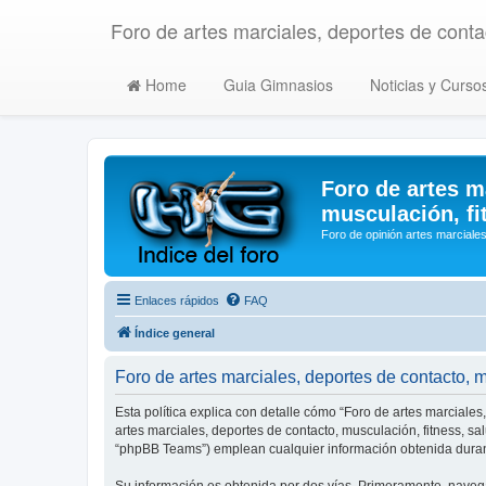
Foro de artes marciales, deportes de contac
Home
Guia Gimnasios
Noticias y Curso
Foro de artes m
musculación, fi
Foro de opinión artes marciales
Enlaces rápidos
FAQ
Índice general
Foro de artes marciales, deportes de contacto, mu
Esta política explica con detalle cómo “Foro de artes marciales
artes marciales, deportes de contacto, musculación, fitness, s
“phpBB Teams”) emplean cualquier información obtenida durant