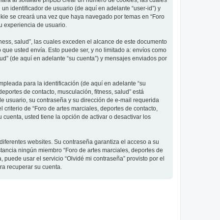
 hará al software phpBB crear un número de cookies, las cuales
 identificador de usuario (de aquí en adelante “user-id”) y
ookie se creará una vez que haya navegado por temas en “Foro
su experiencia de usuario.
ness, salud”, las cuales exceden el alcance de este documento
que usted envía. Esto puede ser, y no limitado a: envíos como
lud” (de aquí en adelante “su cuenta”) y mensajes enviados por
pleada para la identificación (de aquí en adelante “su
deportes de contacto, musculación, fitness, salud” está
de usuario, su contraseña y su dirección de e-mail requerida
l criterio de “Foro de artes marciales, deportes de contacto,
cuenta, usted tiene la opción de activar o desactivar los
diferentes websites. Su contraseña garantiza el acceso a su
nstancia ningún miembro “Foro de artes marciales, deportes de
, puede usar el servicio “Olvidé mi contraseña” provisto por el
ra recuperar su cuenta.