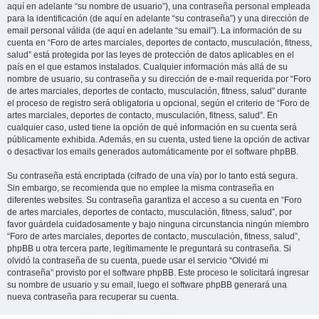
aquí en adelante “su nombre de usuario”), una contraseña personal empleada
para la identificación (de aquí en adelante “su contraseña”) y una dirección de
email personal válida (de aquí en adelante “su email”). La información de su
cuenta en “Foro de artes marciales, deportes de contacto, musculación, fitness,
salud” está protegida por las leyes de protección de datos aplicables en el
país en el que estamos instalados. Cualquier información más allá de su
nombre de usuario, su contraseña y su dirección de e-mail requerida por “Foro
de artes marciales, deportes de contacto, musculación, fitness, salud” durante
el proceso de registro será obligatoria u opcional, según el criterio de “Foro de
artes marciales, deportes de contacto, musculación, fitness, salud”. En
cualquier caso, usted tiene la opción de qué información en su cuenta será
públicamente exhibida. Además, en su cuenta, usted tiene la opción de activar
o desactivar los emails generados automáticamente por el software phpBB.
Su contraseña está encriptada (cifrado de una vía) por lo tanto está segura.
Sin embargo, se recomienda que no emplee la misma contraseña en
diferentes websites. Su contraseña garantiza el acceso a su cuenta en “Foro
de artes marciales, deportes de contacto, musculación, fitness, salud”, por
favor guárdela cuidadosamente y bajo ninguna circunstancia ningún miembro
“Foro de artes marciales, deportes de contacto, musculación, fitness, salud”,
phpBB u otra tercera parte, legítimamente le preguntará su contraseña. Si
olvidó la contraseña de su cuenta, puede usar el servicio “Olvidé mi
contraseña” provisto por el software phpBB. Este proceso le solicitará ingresar
su nombre de usuario y su email, luego el software phpBB generará una
nueva contraseña para recuperar su cuenta.