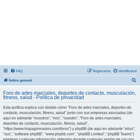
FAQ
Registrarse
Identificarse
B
Índice general
u
Foro de artes marciales, deportes de contacto, musculación,
s
fitness, salud - Política de privacidad
c
Esta política explica con detalle cómo “Foro de artes marciales, deportes de
a
contacto, musculación, fitness, salud” junto con sus empresas asociadas (de
r
aquí en adelante “nosotros”, “nos”, “nuestro”, “Foro de artes marciales,
deportes de contacto, musculación, fitness, salud”,
“https://www.hispagimnasios.com/foros”) y phpBB (de aquí en adelante “ellos”,
“sus”, “software phpBB”, “www.phpbb.com”, “phpBB Limited”, “phpBB Teams”)
emplean cualquier información obtenida durante cualquier sesión de uso por