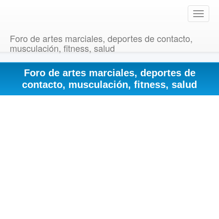
T
o
g
Foro de artes marciales, deportes de contacto,
g
musculación, fitness, salud
l
e
Foro de artes marciales, deportes de
n
a
contacto, musculación, fitness, salud
v
i
g
a
t
i
o
n