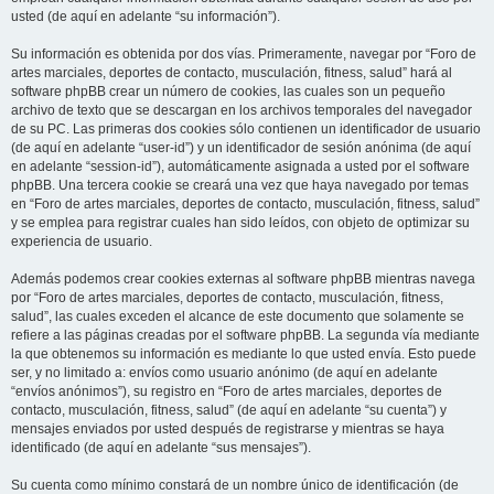
usted (de aquí en adelante “su información”).
Su información es obtenida por dos vías. Primeramente, navegar por “Foro de
artes marciales, deportes de contacto, musculación, fitness, salud” hará al
software phpBB crear un número de cookies, las cuales son un pequeño
archivo de texto que se descargan en los archivos temporales del navegador
de su PC. Las primeras dos cookies sólo contienen un identificador de usuario
(de aquí en adelante “user-id”) y un identificador de sesión anónima (de aquí
en adelante “session-id”), automáticamente asignada a usted por el software
phpBB. Una tercera cookie se creará una vez que haya navegado por temas
en “Foro de artes marciales, deportes de contacto, musculación, fitness, salud”
y se emplea para registrar cuales han sido leídos, con objeto de optimizar su
experiencia de usuario.
Además podemos crear cookies externas al software phpBB mientras navega
por “Foro de artes marciales, deportes de contacto, musculación, fitness,
salud”, las cuales exceden el alcance de este documento que solamente se
refiere a las páginas creadas por el software phpBB. La segunda vía mediante
la que obtenemos su información es mediante lo que usted envía. Esto puede
ser, y no limitado a: envíos como usuario anónimo (de aquí en adelante
“envíos anónimos”), su registro en “Foro de artes marciales, deportes de
contacto, musculación, fitness, salud” (de aquí en adelante “su cuenta”) y
mensajes enviados por usted después de registrarse y mientras se haya
identificado (de aquí en adelante “sus mensajes”).
Su cuenta como mínimo constará de un nombre único de identificación (de