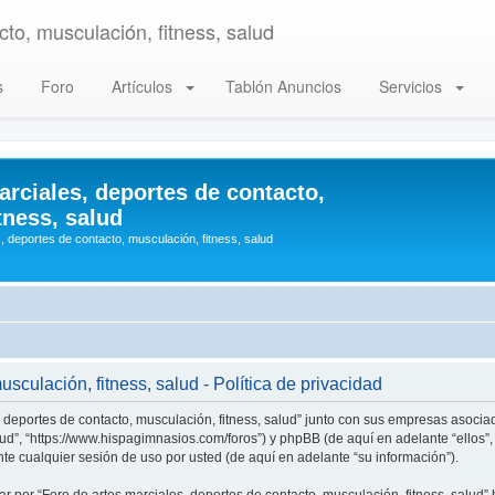
to, musculación, fitness, salud
s
Foro
Artículos
Tablón Anuncios
Servicios
arciales, deportes de contacto,
tness, salud
, deportes de contacto, musculación, fitness, salud
sculación, fitness, salud - Política de privacidad
, deportes de contacto, musculación, fitness, salud” junto con sus empresas asociad
alud”, “https://www.hispagimnasios.com/foros”) y phpBB (de aquí en adelante “ellos
e cualquier sesión de uso por usted (de aquí en adelante “su información”).