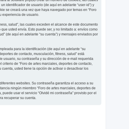
 hará al software phpBB crear un número de cookies, las cuales
 identificador de usuario (de aquí en adelante “user-id”) y
ookie se creará una vez que haya navegado por temas en “Foro
su experiencia de usuario.
ness, salud”, las cuales exceden el alcance de este documento
que usted envía. Esto puede ser, y no limitado a: envíos como
lud” (de aquí en adelante “su cuenta”) y mensajes enviados por
pleada para la identificación (de aquí en adelante “su
deportes de contacto, musculación, fitness, salud” está
de usuario, su contraseña y su dirección de e-mail requerida
l criterio de “Foro de artes marciales, deportes de contacto,
cuenta, usted tiene la opción de activar o desactivar los
diferentes websites. Su contraseña garantiza el acceso a su
nstancia ningún miembro “Foro de artes marciales, deportes de
, puede usar el servicio “Olvidé mi contraseña” provisto por el
ra recuperar su cuenta.