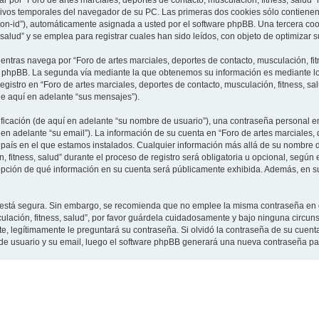
 por “Foro de artes marciales, deportes de contacto, musculación, fitness, salud”
vos temporales del navegador de su PC. Las primeras dos cookies sólo contienen un
sion-id”), automáticamente asignada a usted por el software phpBB. Una tercera c
 salud” y se emplea para registrar cuales han sido leídos, con objeto de optimizar 
tras navega por “Foro de artes marciales, deportes de contacto, musculación, fit
e phpBB. La segunda vía mediante la que obtenemos su información es mediante lo 
gistro en “Foro de artes marciales, deportes de contacto, musculación, fitness, sa
de aquí en adelante “sus mensajes”).
cación (de aquí en adelante “su nombre de usuario”), una contraseña personal em
en adelante “su email”). La información de su cuenta en “Foro de artes marciales, 
l país en el que estamos instalados. Cualquier información más allá de su nombre 
 fitness, salud” durante el proceso de registro será obligatoria u opcional, según e
a opción de qué información en su cuenta será públicamente exhibida. Además, en su 
to está segura. Sin embargo, se recomienda que no emplee la misma contraseña en 
culación, fitness, salud”, por favor guárdela cuidadosamente y bajo ninguna circu
rte, legítimamente le preguntará su contraseña. Si olvidó la contraseña de su cuenta
 de usuario y su email, luego el software phpBB generará una nueva contraseña pa