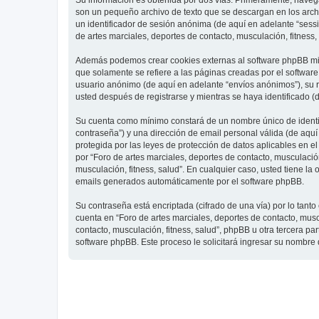
Su información es obtenida por dos vías. Primeramente, navegar
son un pequeño archivo de texto que se descargan en los archi
un identificador de sesión anónima (de aquí en adelante “ses
de artes marciales, deportes de contacto, musculación, fitness,
Además podemos crear cookies externas al software phpBB mien
que solamente se refiere a las páginas creadas por el softwar
usuario anónimo (de aquí en adelante “envíos anónimos”), su re
usted después de registrarse y mientras se haya identificado (
Su cuenta como mínimo constará de un nombre único de identifi
contraseña”) y una dirección de email personal válida (de aquí 
protegida por las leyes de protección de datos aplicables en e
por “Foro de artes marciales, deportes de contacto, musculación,
musculación, fitness, salud”. En cualquier caso, usted tiene l
emails generados automáticamente por el software phpBB.
Su contraseña está encriptada (cifrado de una vía) por lo tan
cuenta en “Foro de artes marciales, deportes de contacto, mus
contacto, musculación, fitness, salud”, phpBB u otra tercera pa
software phpBB. Este proceso le solicitará ingresar su nombre