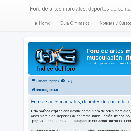
Foro de artes marciales, deportes de contac
Home
Guia Gimnasios
Noticias y Curso
Foro de artes m
musculación, fi
Foro de opinión artes marciales
Enlaces rápidos
FAQ
Índice general
Foro de artes marciales, deportes de contacto, mu
Esta política explica con detalle cómo “Foro de artes marciales
artes marciales, deportes de contacto, musculación, fitness, s
“phpBB Teams”) emplean cualquier información obtenida durant