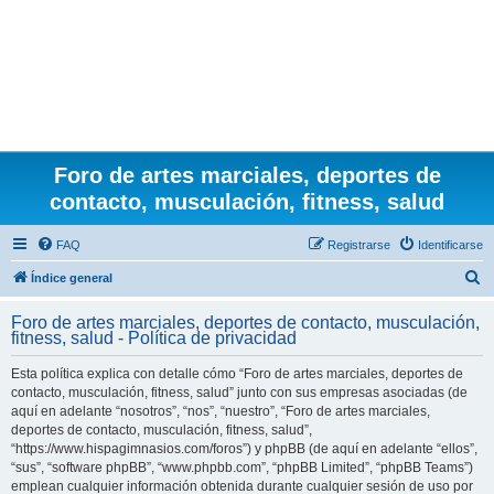
Foro de artes marciales, deportes de
contacto, musculación, fitness, salud
FAQ
Registrarse
Identificarse
B
Índice general
u
Foro de artes marciales, deportes de contacto, musculación,
s
fitness, salud - Política de privacidad
c
Esta política explica con detalle cómo “Foro de artes marciales, deportes de
a
contacto, musculación, fitness, salud” junto con sus empresas asociadas (de
r
aquí en adelante “nosotros”, “nos”, “nuestro”, “Foro de artes marciales,
deportes de contacto, musculación, fitness, salud”,
“https://www.hispagimnasios.com/foros”) y phpBB (de aquí en adelante “ellos”,
“sus”, “software phpBB”, “www.phpbb.com”, “phpBB Limited”, “phpBB Teams”)
emplean cualquier información obtenida durante cualquier sesión de uso por