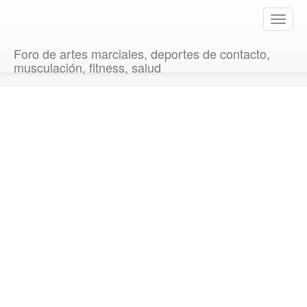
T
o
g
Foro de artes marciales, deportes de contacto,
g
musculación, fitness, salud
l
e
n
a
v
i
g
a
t
i
o
n