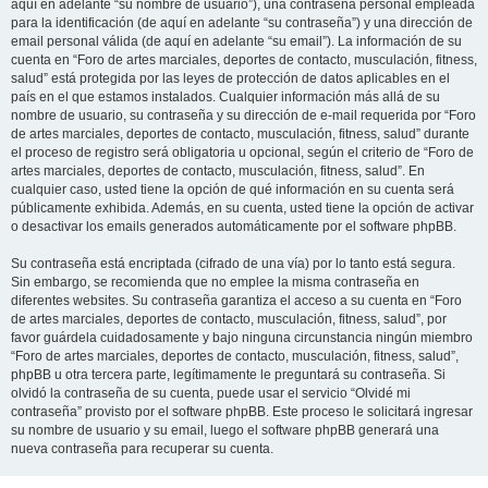
aquí en adelante “su nombre de usuario”), una contraseña personal empleada
para la identificación (de aquí en adelante “su contraseña”) y una dirección de
email personal válida (de aquí en adelante “su email”). La información de su
cuenta en “Foro de artes marciales, deportes de contacto, musculación, fitness,
salud” está protegida por las leyes de protección de datos aplicables en el
país en el que estamos instalados. Cualquier información más allá de su
nombre de usuario, su contraseña y su dirección de e-mail requerida por “Foro
de artes marciales, deportes de contacto, musculación, fitness, salud” durante
el proceso de registro será obligatoria u opcional, según el criterio de “Foro de
artes marciales, deportes de contacto, musculación, fitness, salud”. En
cualquier caso, usted tiene la opción de qué información en su cuenta será
públicamente exhibida. Además, en su cuenta, usted tiene la opción de activar
o desactivar los emails generados automáticamente por el software phpBB.
Su contraseña está encriptada (cifrado de una vía) por lo tanto está segura.
Sin embargo, se recomienda que no emplee la misma contraseña en
diferentes websites. Su contraseña garantiza el acceso a su cuenta en “Foro
de artes marciales, deportes de contacto, musculación, fitness, salud”, por
favor guárdela cuidadosamente y bajo ninguna circunstancia ningún miembro
“Foro de artes marciales, deportes de contacto, musculación, fitness, salud”,
phpBB u otra tercera parte, legítimamente le preguntará su contraseña. Si
olvidó la contraseña de su cuenta, puede usar el servicio “Olvidé mi
contraseña” provisto por el software phpBB. Este proceso le solicitará ingresar
su nombre de usuario y su email, luego el software phpBB generará una
nueva contraseña para recuperar su cuenta.