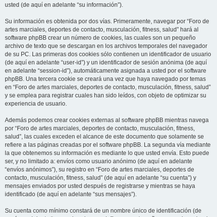
usted (de aquí en adelante “su información”).
Su información es obtenida por dos vías. Primeramente, navegar por “Foro de
artes marciales, deportes de contacto, musculación, fitness, salud” hará al
software phpBB crear un número de cookies, las cuales son un pequeño
archivo de texto que se descargan en los archivos temporales del navegador
de su PC. Las primeras dos cookies sólo contienen un identificador de usuario
(de aquí en adelante “user-id”) y un identificador de sesión anónima (de aquí
en adelante “session-id”), automáticamente asignada a usted por el software
phpBB. Una tercera cookie se creará una vez que haya navegado por temas
en “Foro de artes marciales, deportes de contacto, musculación, fitness, salud”
y se emplea para registrar cuales han sido leídos, con objeto de optimizar su
experiencia de usuario.
Además podemos crear cookies externas al software phpBB mientras navega
por “Foro de artes marciales, deportes de contacto, musculación, fitness,
salud”, las cuales exceden el alcance de este documento que solamente se
refiere a las páginas creadas por el software phpBB. La segunda vía mediante
la que obtenemos su información es mediante lo que usted envía. Esto puede
ser, y no limitado a: envíos como usuario anónimo (de aquí en adelante
“envíos anónimos”), su registro en “Foro de artes marciales, deportes de
contacto, musculación, fitness, salud” (de aquí en adelante “su cuenta”) y
mensajes enviados por usted después de registrarse y mientras se haya
identificado (de aquí en adelante “sus mensajes”).
Su cuenta como mínimo constará de un nombre único de identificación (de