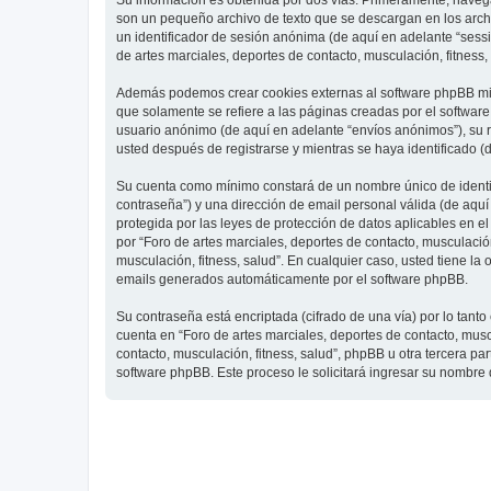
Su información es obtenida por dos vías. Primeramente, navegar
son un pequeño archivo de texto que se descargan en los archi
un identificador de sesión anónima (de aquí en adelante “ses
de artes marciales, deportes de contacto, musculación, fitness,
Además podemos crear cookies externas al software phpBB mien
que solamente se refiere a las páginas creadas por el softwar
usuario anónimo (de aquí en adelante “envíos anónimos”), su re
usted después de registrarse y mientras se haya identificado (
Su cuenta como mínimo constará de un nombre único de identifi
contraseña”) y una dirección de email personal válida (de aquí 
protegida por las leyes de protección de datos aplicables en e
por “Foro de artes marciales, deportes de contacto, musculación,
musculación, fitness, salud”. En cualquier caso, usted tiene l
emails generados automáticamente por el software phpBB.
Su contraseña está encriptada (cifrado de una vía) por lo tan
cuenta en “Foro de artes marciales, deportes de contacto, mus
contacto, musculación, fitness, salud”, phpBB u otra tercera pa
software phpBB. Este proceso le solicitará ingresar su nombre