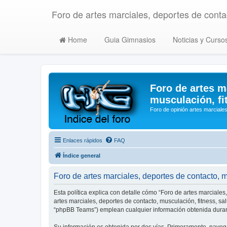
Foro de artes marciales, deportes de contac
Home
Guia Gimnasios
Noticias y Curso
Foro de artes m
musculación, fi
Foro de opinión artes marciales
Enlaces rápidos
FAQ
Índice general
Foro de artes marciales, deportes de contacto, mu
Esta política explica con detalle cómo “Foro de artes marciales
artes marciales, deportes de contacto, musculación, fitness, s
“phpBB Teams”) emplean cualquier información obtenida durant