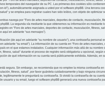
 por “Foro de artes marciales, deportes de contacto, musculación, fitness, salud”
vos temporales del navegador de su PC. Las primeras dos cookies sólo contienen un
sion-id”), automáticamente asignada a usted por el software phpBB. Una tercera c
 salud” y se emplea para registrar cuales han sido leídos, con objeto de optimizar 
tras navega por “Foro de artes marciales, deportes de contacto, musculación, fit
e phpBB. La segunda vía mediante la que obtenemos su información es mediante lo 
gistro en “Foro de artes marciales, deportes de contacto, musculación, fitness, sa
de aquí en adelante “sus mensajes”).
cación (de aquí en adelante “su nombre de usuario”), una contraseña personal em
en adelante “su email”). La información de su cuenta en “Foro de artes marciales, 
l país en el que estamos instalados. Cualquier información más allá de su nombre 
 fitness, salud” durante el proceso de registro será obligatoria u opcional, según e
a opción de qué información en su cuenta será públicamente exhibida. Además, en su 
to está segura. Sin embargo, se recomienda que no emplee la misma contraseña en 
culación, fitness, salud”, por favor guárdela cuidadosamente y bajo ninguna circu
rte, legítimamente le preguntará su contraseña. Si olvidó la contraseña de su cuenta
 de usuario y su email, luego el software phpBB generará una nueva contraseña pa