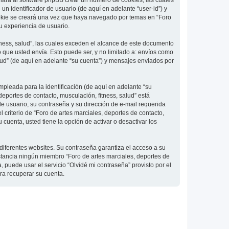
 hará al software phpBB crear un número de cookies, las cuales
 identificador de usuario (de aquí en adelante “user-id”) y
ookie se creará una vez que haya navegado por temas en “Foro
su experiencia de usuario.
ness, salud”, las cuales exceden el alcance de este documento
que usted envía. Esto puede ser, y no limitado a: envíos como
lud” (de aquí en adelante “su cuenta”) y mensajes enviados por
pleada para la identificación (de aquí en adelante “su
deportes de contacto, musculación, fitness, salud” está
de usuario, su contraseña y su dirección de e-mail requerida
l criterio de “Foro de artes marciales, deportes de contacto,
cuenta, usted tiene la opción de activar o desactivar los
diferentes websites. Su contraseña garantiza el acceso a su
nstancia ningún miembro “Foro de artes marciales, deportes de
, puede usar el servicio “Olvidé mi contraseña” provisto por el
ra recuperar su cuenta.