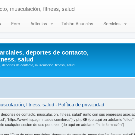
to, musculación, fitness, salud
s
Foro
Artículos
Tablón Anuncios
Servicios
arciales, deportes de contacto,
tness, salud
, deportes de contacto, musculación, fitness, salud
sculación, fitness, salud - Política de privacidad
, deportes de contacto, musculación, fitness, salud” junto con sus empresas asociad
alud”, “https://www.hispagimnasios.com/foros”) y phpBB (de aquí en adelante “ellos
e cualquier sesión de uso por usted (de aquí en adelante “su información”).