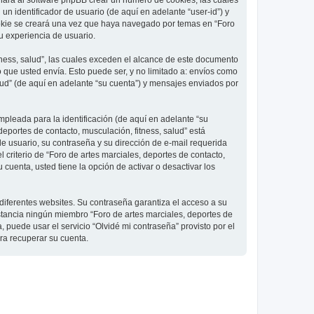
 hará al software phpBB crear un número de cookies, las cuales
 identificador de usuario (de aquí en adelante “user-id”) y
ookie se creará una vez que haya navegado por temas en “Foro
su experiencia de usuario.
ness, salud”, las cuales exceden el alcance de este documento
que usted envía. Esto puede ser, y no limitado a: envíos como
lud” (de aquí en adelante “su cuenta”) y mensajes enviados por
pleada para la identificación (de aquí en adelante “su
deportes de contacto, musculación, fitness, salud” está
de usuario, su contraseña y su dirección de e-mail requerida
l criterio de “Foro de artes marciales, deportes de contacto,
cuenta, usted tiene la opción de activar o desactivar los
diferentes websites. Su contraseña garantiza el acceso a su
nstancia ningún miembro “Foro de artes marciales, deportes de
, puede usar el servicio “Olvidé mi contraseña” provisto por el
ra recuperar su cuenta.