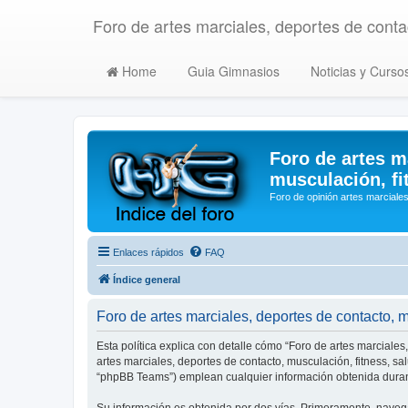
Foro de artes marciales, deportes de contac
Home
Guia Gimnasios
Noticias y Curso
Foro de artes m
musculación, fi
Foro de opinión artes marciales
Enlaces rápidos
FAQ
Índice general
Foro de artes marciales, deportes de contacto, mu
Esta política explica con detalle cómo “Foro de artes marciales
artes marciales, deportes de contacto, musculación, fitness, s
“phpBB Teams”) emplean cualquier información obtenida durant