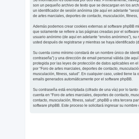
Su información es obtenida por dos vías. Primeramente, navegar
son un pequeño archivo de texto que se descargan en los archi
un identificador de sesión anónima (de aquí en adelante “ses
de artes marciales, deportes de contacto, musculación, fitness,
Además podemos crear cookies externas al software phpBB mien
que solamente se refiere a las páginas creadas por el softwar
usuario anónimo (de aquí en adelante “envíos anónimos”), su re
usted después de registrarse y mientras se haya identificado (
Su cuenta como mínimo constará de un nombre único de identifi
contraseña”) y una dirección de email personal válida (de aquí 
protegida por las leyes de protección de datos aplicables en e
por “Foro de artes marciales, deportes de contacto, musculación,
musculación, fitness, salud”. En cualquier caso, usted tiene l
emails generados automáticamente por el software phpBB.
Su contraseña está encriptada (cifrado de una vía) por lo tan
cuenta en “Foro de artes marciales, deportes de contacto, mus
contacto, musculación, fitness, salud”, phpBB u otra tercera pa
software phpBB. Este proceso le solicitará ingresar su nombre