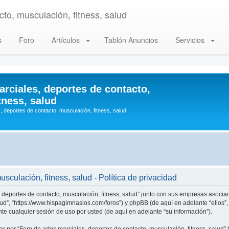
to, musculación, fitness, salud
s
Foro
Artículos
Tablón Anuncios
Servicios
arciales, deportes de contacto,
tness, salud
, deportes de contacto, musculación, fitness, salud
sculación, fitness, salud - Política de privacidad
, deportes de contacto, musculación, fitness, salud” junto con sus empresas asociad
alud”, “https://www.hispagimnasios.com/foros”) y phpBB (de aquí en adelante “ellos
e cualquier sesión de uso por usted (de aquí en adelante “su información”).