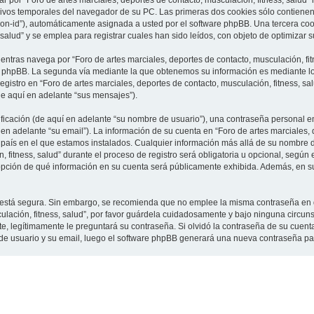
 por “Foro de artes marciales, deportes de contacto, musculación, fitness, salud”
vos temporales del navegador de su PC. Las primeras dos cookies sólo contienen un
sion-id”), automáticamente asignada a usted por el software phpBB. Una tercera c
 salud” y se emplea para registrar cuales han sido leídos, con objeto de optimizar 
tras navega por “Foro de artes marciales, deportes de contacto, musculación, fit
e phpBB. La segunda vía mediante la que obtenemos su información es mediante lo 
gistro en “Foro de artes marciales, deportes de contacto, musculación, fitness, sa
de aquí en adelante “sus mensajes”).
cación (de aquí en adelante “su nombre de usuario”), una contraseña personal em
en adelante “su email”). La información de su cuenta en “Foro de artes marciales, 
l país en el que estamos instalados. Cualquier información más allá de su nombre 
 fitness, salud” durante el proceso de registro será obligatoria u opcional, según e
a opción de qué información en su cuenta será públicamente exhibida. Además, en su 
to está segura. Sin embargo, se recomienda que no emplee la misma contraseña en 
culación, fitness, salud”, por favor guárdela cuidadosamente y bajo ninguna circu
rte, legítimamente le preguntará su contraseña. Si olvidó la contraseña de su cuenta
 de usuario y su email, luego el software phpBB generará una nueva contraseña pa