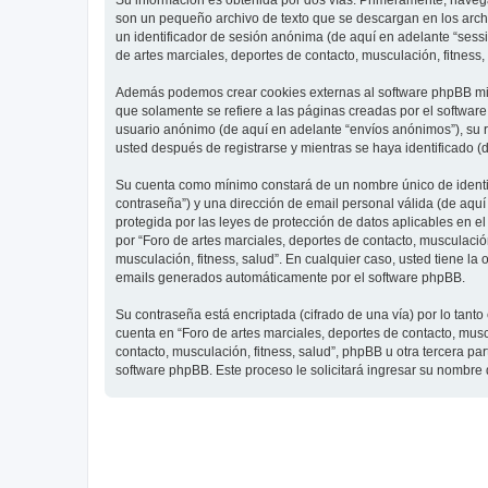
Su información es obtenida por dos vías. Primeramente, navegar
son un pequeño archivo de texto que se descargan en los archi
un identificador de sesión anónima (de aquí en adelante “ses
de artes marciales, deportes de contacto, musculación, fitness,
Además podemos crear cookies externas al software phpBB mien
que solamente se refiere a las páginas creadas por el softwar
usuario anónimo (de aquí en adelante “envíos anónimos”), su re
usted después de registrarse y mientras se haya identificado (
Su cuenta como mínimo constará de un nombre único de identifi
contraseña”) y una dirección de email personal válida (de aquí 
protegida por las leyes de protección de datos aplicables en e
por “Foro de artes marciales, deportes de contacto, musculación,
musculación, fitness, salud”. En cualquier caso, usted tiene l
emails generados automáticamente por el software phpBB.
Su contraseña está encriptada (cifrado de una vía) por lo tan
cuenta en “Foro de artes marciales, deportes de contacto, mus
contacto, musculación, fitness, salud”, phpBB u otra tercera pa
software phpBB. Este proceso le solicitará ingresar su nombre