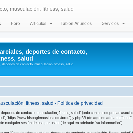
to, musculación, fitness, salud
s
Foro
Artículos
Tablón Anuncios
Servicios
arciales, deportes de contacto,
tness, salud
, deportes de contacto, musculación, fitness, salud
sculación, fitness, salud - Política de privacidad
, deportes de contacto, musculación, fitness, salud” junto con sus empresas asociad
alud”, “https://www.hispagimnasios.com/foros”) y phpBB (de aquí en adelante “ellos
e cualquier sesión de uso por usted (de aquí en adelante “su información”).