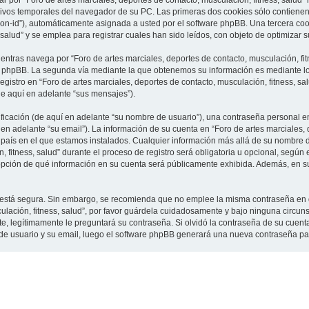
 por “Foro de artes marciales, deportes de contacto, musculación, fitness, salud”
vos temporales del navegador de su PC. Las primeras dos cookies sólo contienen un
sion-id”), automáticamente asignada a usted por el software phpBB. Una tercera c
 salud” y se emplea para registrar cuales han sido leídos, con objeto de optimizar 
tras navega por “Foro de artes marciales, deportes de contacto, musculación, fit
e phpBB. La segunda vía mediante la que obtenemos su información es mediante lo 
gistro en “Foro de artes marciales, deportes de contacto, musculación, fitness, sa
de aquí en adelante “sus mensajes”).
cación (de aquí en adelante “su nombre de usuario”), una contraseña personal em
en adelante “su email”). La información de su cuenta en “Foro de artes marciales, 
l país en el que estamos instalados. Cualquier información más allá de su nombre 
 fitness, salud” durante el proceso de registro será obligatoria u opcional, según e
a opción de qué información en su cuenta será públicamente exhibida. Además, en su 
to está segura. Sin embargo, se recomienda que no emplee la misma contraseña en 
culación, fitness, salud”, por favor guárdela cuidadosamente y bajo ninguna circu
rte, legítimamente le preguntará su contraseña. Si olvidó la contraseña de su cuenta
 de usuario y su email, luego el software phpBB generará una nueva contraseña pa