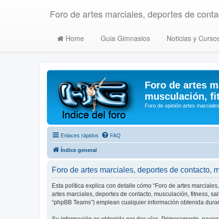
Foro de artes marciales, deportes de contac
Home
Guia Gimnasios
Noticias y Curso
Foro de artes m
musculación, fi
Foro de opinión artes marciales
Enlaces rápidos
FAQ
Índice general
Foro de artes marciales, deportes de contacto, mu
Esta política explica con detalle cómo “Foro de artes marciales
artes marciales, deportes de contacto, musculación, fitness, s
“phpBB Teams”) emplean cualquier información obtenida durant