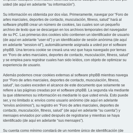
usted (de aquí en adelante “su información”).
Su información es obtenida por dos vías. Primeramente, navegar por “Foro de
artes marciales, deportes de contacto, musculación, fitness, salud” hará al
software phpBB crear un número de cookies, las cuales son un pequeño
archivo de texto que se descargan en los archivos temporales del navegador
de su PC. Las primeras dos cookies sólo contienen un identificador de usuario
(de aquí en adelante “user-id”) y un identificador de sesión anónima (de aquí
en adelante “session-id”), automáticamente asignada a usted por el software
phpBB. Una tercera cookie se creará una vez que haya navegado por temas
en “Foro de artes marciales, deportes de contacto, musculación, fitness, salud”
y se emplea para registrar cuales han sido leídos, con objeto de optimizar su
experiencia de usuario.
Además podemos crear cookies externas al software phpBB mientras navega
por “Foro de artes marciales, deportes de contacto, musculación, fitness,
salud”, las cuales exceden el alcance de este documento que solamente se
refiere a las páginas creadas por el software phpBB. La segunda vía mediante
la que obtenemos su información es mediante lo que usted envía. Esto puede
ser, y no limitado a: envíos como usuario anónimo (de aquí en adelante
“envíos anónimos”), su registro en “Foro de artes marciales, deportes de
contacto, musculación, fitness, salud” (de aquí en adelante “su cuenta”) y
mensajes enviados por usted después de registrarse y mientras se haya
identificado (de aquí en adelante “sus mensajes”).
Su cuenta como mínimo constará de un nombre único de identificación (de