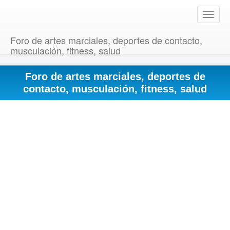
T
o
g
Foro de artes marciales, deportes de contacto,
g
musculación, fitness, salud
l
e
Foro de artes marciales, deportes de
n
a
contacto, musculación, fitness, salud
v
i
g
a
t
i
o
n