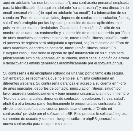
aquí en adelante “su nombre de usuario”), una contraseña personal empleada
para la identificación (de aquí en adelante “su contraseña”) y una dirección de
email personal válida (de aquí en adelante “su email”). La información de su
cuenta en “Foro de artes marciales, deportes de contacto, musculación, fitness,
salud” está protegida por las leyes de protección de datos aplicables en el
país en el que estamos instalados. Cualquier información más allá de su
nombre de usuario, su contraseña y su dirección de e-mail requerida por “Foro
de artes marciales, deportes de contacto, musculación, fitness, salud” durante
el proceso de registro será obligatoria u opcional, según el criterio de “Foro de
artes marciales, deportes de contacto, musculación, fitness, salud”. En
cualquier caso, usted tiene la opción de qué información en su cuenta será
públicamente exhibida. Además, en su cuenta, usted tiene la opción de activar
o desactivar los emails generados automáticamente por el software phpBB.
Su contraseña está encriptada (cifrado de una vía) por lo tanto está segura.
Sin embargo, se recomienda que no emplee la misma contraseña en
diferentes websites. Su contraseña garantiza el acceso a su cuenta en “Foro
de artes marciales, deportes de contacto, musculación, fitness, salud”, por
favor guárdela cuidadosamente y bajo ninguna circunstancia ningún miembro
“Foro de artes marciales, deportes de contacto, musculación, fitness, salud”,
phpBB u otra tercera parte, legítimamente le preguntará su contraseña. Si
olvidó la contraseña de su cuenta, puede usar el servicio “Olvidé mi
contraseña” provisto por el software phpBB. Este proceso le solicitará ingresar
su nombre de usuario y su email, luego el software phpBB generará una
nueva contraseña para recuperar su cuenta.