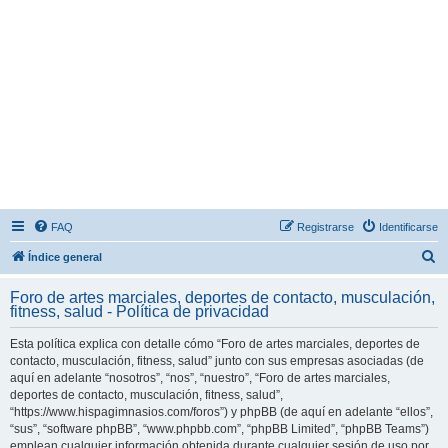
FAQ
Registrarse
Identificarse
B
Índice general
u
Foro de artes marciales, deportes de contacto, musculación,
s
fitness, salud - Política de privacidad
c
Esta política explica con detalle cómo “Foro de artes marciales, deportes de
a
contacto, musculación, fitness, salud” junto con sus empresas asociadas (de
r
aquí en adelante “nosotros”, “nos”, “nuestro”, “Foro de artes marciales,
deportes de contacto, musculación, fitness, salud”,
“https://www.hispagimnasios.com/foros”) y phpBB (de aquí en adelante “ellos”,
“sus”, “software phpBB”, “www.phpbb.com”, “phpBB Limited”, “phpBB Teams”)
emplean cualquier información obtenida durante cualquier sesión de uso por