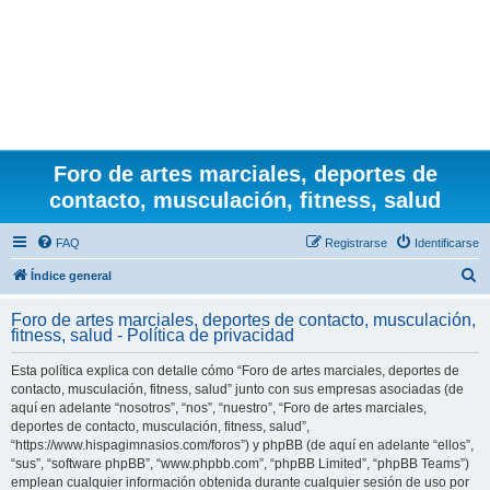
Foro de artes marciales, deportes de
contacto, musculación, fitness, salud
FAQ
Registrarse
Identificarse
B
Índice general
u
Foro de artes marciales, deportes de contacto, musculación,
s
fitness, salud - Política de privacidad
c
Esta política explica con detalle cómo “Foro de artes marciales, deportes de
a
contacto, musculación, fitness, salud” junto con sus empresas asociadas (de
r
aquí en adelante “nosotros”, “nos”, “nuestro”, “Foro de artes marciales,
deportes de contacto, musculación, fitness, salud”,
“https://www.hispagimnasios.com/foros”) y phpBB (de aquí en adelante “ellos”,
“sus”, “software phpBB”, “www.phpbb.com”, “phpBB Limited”, “phpBB Teams”)
emplean cualquier información obtenida durante cualquier sesión de uso por