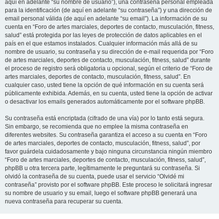
aquí en adelante “su nombre de usuario”), una contraseña personal empleada
para la identificación (de aquí en adelante “su contraseña”) y una dirección de
email personal válida (de aquí en adelante “su email”). La información de su
cuenta en “Foro de artes marciales, deportes de contacto, musculación, fitness,
salud” está protegida por las leyes de protección de datos aplicables en el
país en el que estamos instalados. Cualquier información más allá de su
nombre de usuario, su contraseña y su dirección de e-mail requerida por “Foro
de artes marciales, deportes de contacto, musculación, fitness, salud” durante
el proceso de registro será obligatoria u opcional, según el criterio de “Foro de
artes marciales, deportes de contacto, musculación, fitness, salud”. En
cualquier caso, usted tiene la opción de qué información en su cuenta será
públicamente exhibida. Además, en su cuenta, usted tiene la opción de activar
o desactivar los emails generados automáticamente por el software phpBB.
Su contraseña está encriptada (cifrado de una vía) por lo tanto está segura.
Sin embargo, se recomienda que no emplee la misma contraseña en
diferentes websites. Su contraseña garantiza el acceso a su cuenta en “Foro
de artes marciales, deportes de contacto, musculación, fitness, salud”, por
favor guárdela cuidadosamente y bajo ninguna circunstancia ningún miembro
“Foro de artes marciales, deportes de contacto, musculación, fitness, salud”,
phpBB u otra tercera parte, legítimamente le preguntará su contraseña. Si
olvidó la contraseña de su cuenta, puede usar el servicio “Olvidé mi
contraseña” provisto por el software phpBB. Este proceso le solicitará ingresar
su nombre de usuario y su email, luego el software phpBB generará una
nueva contraseña para recuperar su cuenta.