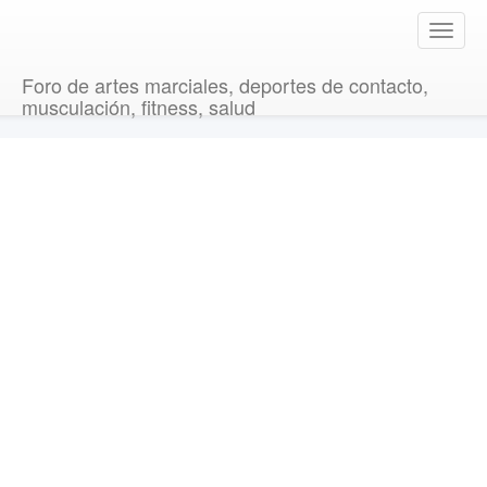
T
o
g
Foro de artes marciales, deportes de contacto,
g
musculación, fitness, salud
l
e
n
a
v
i
g
a
t
i
o
n