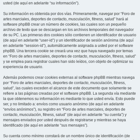
usted (de aquí en adelante “su información”).
Su información es obtenida por dos vías. Primeramente, navegar por “Foro de
artes marciales, deportes de contacto, musculación, fitness, salud” hará al
software phpBB crear un número de cookies, las cuales son un pequeño
archivo de texto que se descargan en los archivos temporales del navegador
de su PC. Las primeras dos cookies sólo contienen un identificador de usuario
(de aquí en adelante “user-id”) y un identificador de sesión anónima (de aquí
en adelante “session-id”), automáticamente asignada a usted por el software
phpBB. Una tercera cookie se creará una vez que haya navegado por temas
en “Foro de artes marciales, deportes de contacto, musculación, fitness, salud”
y se emplea para registrar cuales han sido leídos, con objeto de optimizar su
experiencia de usuario.
Además podemos crear cookies externas al software phpBB mientras navega
por “Foro de artes marciales, deportes de contacto, musculación, fitness,
salud”, las cuales exceden el alcance de este documento que solamente se
refiere a las páginas creadas por el software phpBB. La segunda vía mediante
la que obtenemos su información es mediante lo que usted envía. Esto puede
ser, y no limitado a: envíos como usuario anónimo (de aquí en adelante
“envíos anónimos”), su registro en “Foro de artes marciales, deportes de
contacto, musculación, fitness, salud” (de aquí en adelante “su cuenta”) y
mensajes enviados por usted después de registrarse y mientras se haya
identificado (de aquí en adelante “sus mensajes”).
Su cuenta como mínimo constará de un nombre único de identificación (de