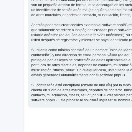
Su información es obtenida por dos vías. Primeramente, navegar
son un pequeño archivo de texto que se descargan en los archi
un identificador de sesión anónima (de aquí en adelante “ses
de artes marciales, deportes de contacto, musculación, fitness,
Además podemos crear cookies externas al software phpBB mien
que solamente se refiere a las páginas creadas por el softwar
usuario anónimo (de aquí en adelante “envíos anónimos”), su re
usted después de registrarse y mientras se haya identificado (
Su cuenta como mínimo constará de un nombre único de identifi
contraseña”) y una dirección de email personal válida (de aquí 
protegida por las leyes de protección de datos aplicables en e
por “Foro de artes marciales, deportes de contacto, musculación,
musculación, fitness, salud”. En cualquier caso, usted tiene l
emails generados automáticamente por el software phpBB.
Su contraseña está encriptada (cifrado de una vía) por lo tan
cuenta en “Foro de artes marciales, deportes de contacto, mus
contacto, musculación, fitness, salud”, phpBB u otra tercera pa
software phpBB. Este proceso le solicitará ingresar su nombre