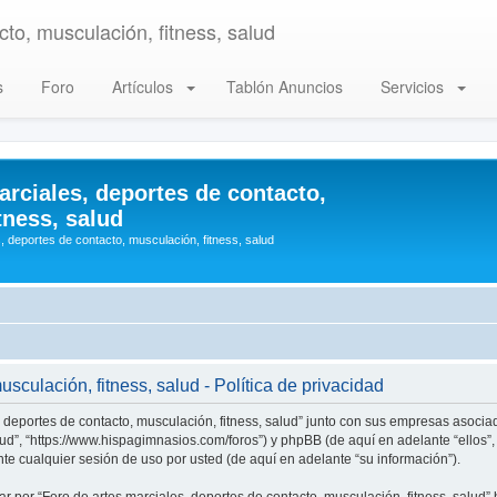
to, musculación, fitness, salud
s
Foro
Artículos
Tablón Anuncios
Servicios
arciales, deportes de contacto,
tness, salud
, deportes de contacto, musculación, fitness, salud
sculación, fitness, salud - Política de privacidad
, deportes de contacto, musculación, fitness, salud” junto con sus empresas asociad
alud”, “https://www.hispagimnasios.com/foros”) y phpBB (de aquí en adelante “ellos
e cualquier sesión de uso por usted (de aquí en adelante “su información”).