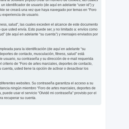
 hará al software phpBB crear un número de cookies, las cuales
 identificador de usuario (de aquí en adelante “user-id”) y
ookie se creará una vez que haya navegado por temas en “Foro
su experiencia de usuario.
ness, salud”, las cuales exceden el alcance de este documento
que usted envía. Esto puede ser, y no limitado a: envíos como
lud” (de aquí en adelante “su cuenta”) y mensajes enviados por
pleada para la identificación (de aquí en adelante “su
deportes de contacto, musculación, fitness, salud” está
de usuario, su contraseña y su dirección de e-mail requerida
l criterio de “Foro de artes marciales, deportes de contacto,
cuenta, usted tiene la opción de activar o desactivar los
diferentes websites. Su contraseña garantiza el acceso a su
nstancia ningún miembro “Foro de artes marciales, deportes de
, puede usar el servicio “Olvidé mi contraseña” provisto por el
ra recuperar su cuenta.