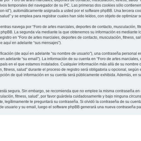
 por “Foro de artes marciales, deportes de contacto, musculación, fitness, salud”
vos temporales del navegador de su PC. Las primeras dos cookies sólo contienen un
sion-id”), automáticamente asignada a usted por el software phpBB. Una tercera c
 salud” y se emplea para registrar cuales han sido leídos, con objeto de optimizar 
tras navega por “Foro de artes marciales, deportes de contacto, musculación, fit
e phpBB. La segunda vía mediante la que obtenemos su información es mediante lo 
gistro en “Foro de artes marciales, deportes de contacto, musculación, fitness, sa
de aquí en adelante “sus mensajes”).
cación (de aquí en adelante “su nombre de usuario”), una contraseña personal em
en adelante “su email”). La información de su cuenta en “Foro de artes marciales, 
l país en el que estamos instalados. Cualquier información más allá de su nombre 
 fitness, salud” durante el proceso de registro será obligatoria u opcional, según e
a opción de qué información en su cuenta será públicamente exhibida. Además, en su 
to está segura. Sin embargo, se recomienda que no emplee la misma contraseña en 
culación, fitness, salud”, por favor guárdela cuidadosamente y bajo ninguna circu
rte, legítimamente le preguntará su contraseña. Si olvidó la contraseña de su cuenta
 de usuario y su email, luego el software phpBB generará una nueva contraseña pa