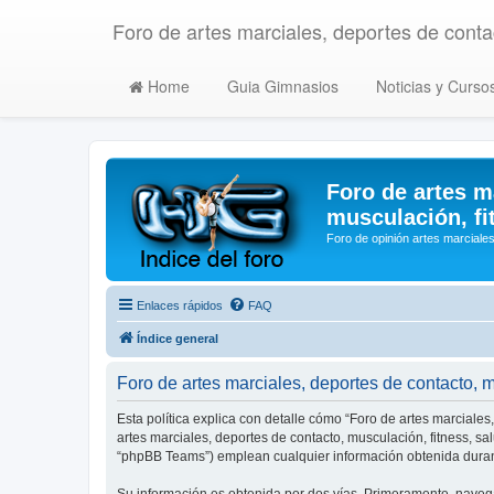
Foro de artes marciales, deportes de contac
Home
Guia Gimnasios
Noticias y Curso
Foro de artes m
musculación, fi
Foro de opinión artes marciales
Enlaces rápidos
FAQ
Índice general
Foro de artes marciales, deportes de contacto, mu
Esta política explica con detalle cómo “Foro de artes marciales
artes marciales, deportes de contacto, musculación, fitness, s
“phpBB Teams”) emplean cualquier información obtenida durant