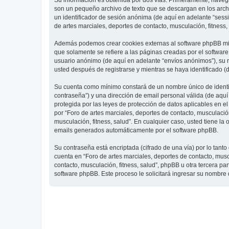
Su información es obtenida por dos vías. Primeramente, navegar
son un pequeño archivo de texto que se descargan en los archi
un identificador de sesión anónima (de aquí en adelante “ses
de artes marciales, deportes de contacto, musculación, fitness,
Además podemos crear cookies externas al software phpBB mien
que solamente se refiere a las páginas creadas por el softwar
usuario anónimo (de aquí en adelante “envíos anónimos”), su re
usted después de registrarse y mientras se haya identificado (
Su cuenta como mínimo constará de un nombre único de identifi
contraseña”) y una dirección de email personal válida (de aquí 
protegida por las leyes de protección de datos aplicables en e
por “Foro de artes marciales, deportes de contacto, musculación,
musculación, fitness, salud”. En cualquier caso, usted tiene l
emails generados automáticamente por el software phpBB.
Su contraseña está encriptada (cifrado de una vía) por lo tan
cuenta en “Foro de artes marciales, deportes de contacto, mus
contacto, musculación, fitness, salud”, phpBB u otra tercera pa
software phpBB. Este proceso le solicitará ingresar su nombre