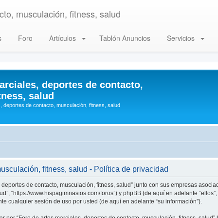
to, musculación, fitness, salud
s
Foro
Artículos
Tablón Anuncios
Servicios
arciales, deportes de contacto,
tness, salud
, deportes de contacto, musculación, fitness, salud
sculación, fitness, salud - Política de privacidad
, deportes de contacto, musculación, fitness, salud” junto con sus empresas asociad
alud”, “https://www.hispagimnasios.com/foros”) y phpBB (de aquí en adelante “ellos
e cualquier sesión de uso por usted (de aquí en adelante “su información”).