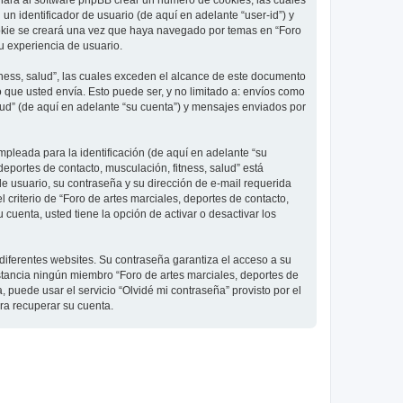
 hará al software phpBB crear un número de cookies, las cuales
 identificador de usuario (de aquí en adelante “user-id”) y
ookie se creará una vez que haya navegado por temas en “Foro
su experiencia de usuario.
ness, salud”, las cuales exceden el alcance de este documento
que usted envía. Esto puede ser, y no limitado a: envíos como
lud” (de aquí en adelante “su cuenta”) y mensajes enviados por
pleada para la identificación (de aquí en adelante “su
deportes de contacto, musculación, fitness, salud” está
de usuario, su contraseña y su dirección de e-mail requerida
l criterio de “Foro de artes marciales, deportes de contacto,
cuenta, usted tiene la opción de activar o desactivar los
diferentes websites. Su contraseña garantiza el acceso a su
nstancia ningún miembro “Foro de artes marciales, deportes de
, puede usar el servicio “Olvidé mi contraseña” provisto por el
ra recuperar su cuenta.