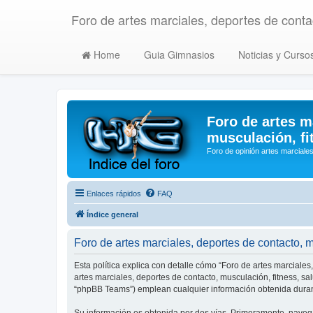
Foro de artes marciales, deportes de contac
Home
Guia Gimnasios
Noticias y Curso
Foro de artes m
musculación, fi
Foro de opinión artes marciales
Enlaces rápidos
FAQ
Índice general
Foro de artes marciales, deportes de contacto, mu
Esta política explica con detalle cómo “Foro de artes marciales
artes marciales, deportes de contacto, musculación, fitness, s
“phpBB Teams”) emplean cualquier información obtenida durant