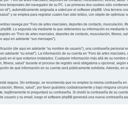
 por “Foro de artes marciales, deportes de contacto, musculación, fitness, salud”
vos temporales del navegador de su PC. Las primeras dos cookies sólo contienen un
sion-id”), automáticamente asignada a usted por el software phpBB. Una tercera c
 salud” y se emplea para registrar cuales han sido leídos, con objeto de optimizar 
tras navega por “Foro de artes marciales, deportes de contacto, musculación, fit
e phpBB. La segunda vía mediante la que obtenemos su información es mediante lo 
gistro en “Foro de artes marciales, deportes de contacto, musculación, fitness, sa
de aquí en adelante “sus mensajes”).
cación (de aquí en adelante “su nombre de usuario”), una contraseña personal em
en adelante “su email”). La información de su cuenta en “Foro de artes marciales, 
l país en el que estamos instalados. Cualquier información más allá de su nombre 
 fitness, salud” durante el proceso de registro será obligatoria u opcional, según e
a opción de qué información en su cuenta será públicamente exhibida. Además, en su 
to está segura. Sin embargo, se recomienda que no emplee la misma contraseña en 
culación, fitness, salud”, por favor guárdela cuidadosamente y bajo ninguna circu
rte, legítimamente le preguntará su contraseña. Si olvidó la contraseña de su cuenta
 de usuario y su email, luego el software phpBB generará una nueva contraseña pa