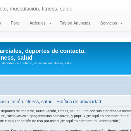
to, musculación, fitness, salud
s
Foro
Artículos
Tablón Anuncios
Servicios
arciales, deportes de contacto,
tness, salud
, deportes de contacto, musculación, fitness, salud
sculación, fitness, salud - Política de privacidad
, deportes de contacto, musculación, fitness, salud” junto con sus empresas asociad
alud”, “https://www.hispagimnasios.com/foros”) y phpBB (de aquí en adelante “ellos
e cualquier sesión de uso por usted (de aquí en adelante “su información”).