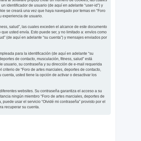
 hará al software phpBB crear un número de cookies, las cuales
 identificador de usuario (de aquí en adelante “user-id”) y
ookie se creará una vez que haya navegado por temas en “Foro
su experiencia de usuario.
ness, salud”, las cuales exceden el alcance de este documento
que usted envía. Esto puede ser, y no limitado a: envíos como
lud” (de aquí en adelante “su cuenta”) y mensajes enviados por
pleada para la identificación (de aquí en adelante “su
deportes de contacto, musculación, fitness, salud” está
de usuario, su contraseña y su dirección de e-mail requerida
l criterio de “Foro de artes marciales, deportes de contacto,
cuenta, usted tiene la opción de activar o desactivar los
diferentes websites. Su contraseña garantiza el acceso a su
nstancia ningún miembro “Foro de artes marciales, deportes de
, puede usar el servicio “Olvidé mi contraseña” provisto por el
ra recuperar su cuenta.