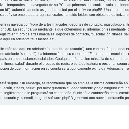
 por “Foro de artes marciales, deportes de contacto, musculación, fitness, salud”
vos temporales del navegador de su PC. Las primeras dos cookies sólo contienen un
sion-id”), automáticamente asignada a usted por el software phpBB. Una tercera c
 salud” y se emplea para registrar cuales han sido leídos, con objeto de optimizar 
tras navega por “Foro de artes marciales, deportes de contacto, musculación, fit
e phpBB. La segunda vía mediante la que obtenemos su información es mediante lo 
gistro en “Foro de artes marciales, deportes de contacto, musculación, fitness, sa
de aquí en adelante “sus mensajes”).
cación (de aquí en adelante “su nombre de usuario”), una contraseña personal em
en adelante “su email”). La información de su cuenta en “Foro de artes marciales, 
l país en el que estamos instalados. Cualquier información más allá de su nombre 
 fitness, salud” durante el proceso de registro será obligatoria u opcional, según e
a opción de qué información en su cuenta será públicamente exhibida. Además, en su 
to está segura. Sin embargo, se recomienda que no emplee la misma contraseña en 
culación, fitness, salud”, por favor guárdela cuidadosamente y bajo ninguna circu
rte, legítimamente le preguntará su contraseña. Si olvidó la contraseña de su cuenta
 de usuario y su email, luego el software phpBB generará una nueva contraseña pa