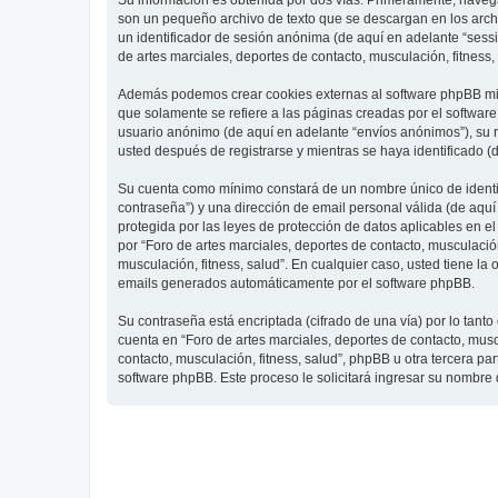
Su información es obtenida por dos vías. Primeramente, navegar
son un pequeño archivo de texto que se descargan en los archi
un identificador de sesión anónima (de aquí en adelante “ses
de artes marciales, deportes de contacto, musculación, fitness,
Además podemos crear cookies externas al software phpBB mien
que solamente se refiere a las páginas creadas por el softwar
usuario anónimo (de aquí en adelante “envíos anónimos”), su re
usted después de registrarse y mientras se haya identificado (
Su cuenta como mínimo constará de un nombre único de identifi
contraseña”) y una dirección de email personal válida (de aquí 
protegida por las leyes de protección de datos aplicables en e
por “Foro de artes marciales, deportes de contacto, musculación,
musculación, fitness, salud”. En cualquier caso, usted tiene l
emails generados automáticamente por el software phpBB.
Su contraseña está encriptada (cifrado de una vía) por lo tan
cuenta en “Foro de artes marciales, deportes de contacto, mus
contacto, musculación, fitness, salud”, phpBB u otra tercera pa
software phpBB. Este proceso le solicitará ingresar su nombre