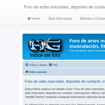
Foro de artes marciales, deportes de contac
Home
Guia Gimnasios
Noticias y Curso
Foro de artes m
musculación, fi
Foro de opinión artes marciales
Enlaces rápidos
FAQ
Índice general
Foro de artes marciales, deportes de contacto, mu
Esta política explica con detalle cómo “Foro de artes marciales
artes marciales, deportes de contacto, musculación, fitness, s
“phpBB Teams”) emplean cualquier información obtenida durant