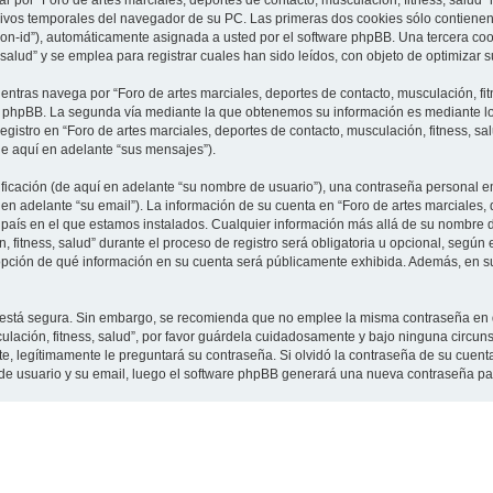
 por “Foro de artes marciales, deportes de contacto, musculación, fitness, salud”
vos temporales del navegador de su PC. Las primeras dos cookies sólo contienen un
sion-id”), automáticamente asignada a usted por el software phpBB. Una tercera c
 salud” y se emplea para registrar cuales han sido leídos, con objeto de optimizar 
tras navega por “Foro de artes marciales, deportes de contacto, musculación, fit
e phpBB. La segunda vía mediante la que obtenemos su información es mediante lo 
gistro en “Foro de artes marciales, deportes de contacto, musculación, fitness, sa
de aquí en adelante “sus mensajes”).
cación (de aquí en adelante “su nombre de usuario”), una contraseña personal em
en adelante “su email”). La información de su cuenta en “Foro de artes marciales, 
l país en el que estamos instalados. Cualquier información más allá de su nombre 
 fitness, salud” durante el proceso de registro será obligatoria u opcional, según e
a opción de qué información en su cuenta será públicamente exhibida. Además, en su 
to está segura. Sin embargo, se recomienda que no emplee la misma contraseña en 
culación, fitness, salud”, por favor guárdela cuidadosamente y bajo ninguna circu
rte, legítimamente le preguntará su contraseña. Si olvidó la contraseña de su cuenta
 de usuario y su email, luego el software phpBB generará una nueva contraseña pa