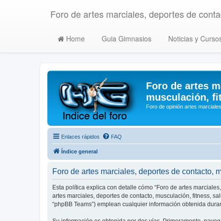
Foro de artes marciales, deportes de contac
Home
Guia Gimnasios
Noticias y Curso
Foro de artes m
musculación, fi
Foro de opinión artes marciales
Enlaces rápidos
FAQ
Índice general
Foro de artes marciales, deportes de contacto, mu
Esta política explica con detalle cómo “Foro de artes marciales
artes marciales, deportes de contacto, musculación, fitness, s
“phpBB Teams”) emplean cualquier información obtenida durant