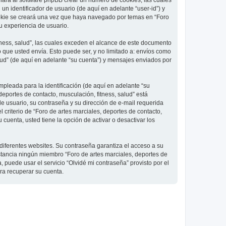
 hará al software phpBB crear un número de cookies, las cuales
 identificador de usuario (de aquí en adelante “user-id”) y
ookie se creará una vez que haya navegado por temas en “Foro
su experiencia de usuario.
ness, salud”, las cuales exceden el alcance de este documento
que usted envía. Esto puede ser, y no limitado a: envíos como
lud” (de aquí en adelante “su cuenta”) y mensajes enviados por
pleada para la identificación (de aquí en adelante “su
deportes de contacto, musculación, fitness, salud” está
de usuario, su contraseña y su dirección de e-mail requerida
l criterio de “Foro de artes marciales, deportes de contacto,
cuenta, usted tiene la opción de activar o desactivar los
diferentes websites. Su contraseña garantiza el acceso a su
nstancia ningún miembro “Foro de artes marciales, deportes de
, puede usar el servicio “Olvidé mi contraseña” provisto por el
ra recuperar su cuenta.