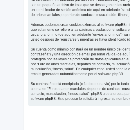
Su información es obtenida por dos vías. Primeramente, navegar
son un pequeño archivo de texto que se descargan en los archi
un identificador de sesión anónima (de aquí en adelante “ses
de artes marciales, deportes de contacto, musculación, fitness,
Además podemos crear cookies externas al software phpBB mien
que solamente se refiere a las páginas creadas por el softwar
usuario anónimo (de aquí en adelante “envíos anónimos”), su re
usted después de registrarse y mientras se haya identificado (
Su cuenta como mínimo constará de un nombre único de identifi
contraseña”) y una dirección de email personal válida (de aquí 
protegida por las leyes de protección de datos aplicables en e
por “Foro de artes marciales, deportes de contacto, musculación,
musculación, fitness, salud”. En cualquier caso, usted tiene l
emails generados automáticamente por el software phpBB.
Su contraseña está encriptada (cifrado de una vía) por lo tan
cuenta en “Foro de artes marciales, deportes de contacto, mus
contacto, musculación, fitness, salud”, phpBB u otra tercera pa
software phpBB. Este proceso le solicitará ingresar su nombre