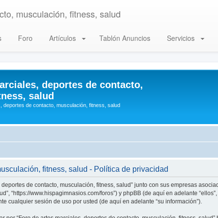
to, musculación, fitness, salud
s
Foro
Artículos
Tablón Anuncios
Servicios
arciales, deportes de contacto,
tness, salud
, deportes de contacto, musculación, fitness, salud
sculación, fitness, salud - Política de privacidad
, deportes de contacto, musculación, fitness, salud” junto con sus empresas asociad
alud”, “https://www.hispagimnasios.com/foros”) y phpBB (de aquí en adelante “ellos
e cualquier sesión de uso por usted (de aquí en adelante “su información”).