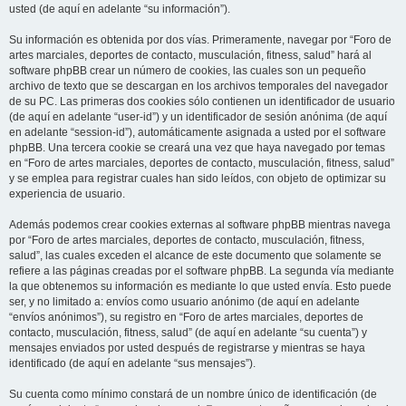
usted (de aquí en adelante “su información”).
Su información es obtenida por dos vías. Primeramente, navegar por “Foro de
artes marciales, deportes de contacto, musculación, fitness, salud” hará al
software phpBB crear un número de cookies, las cuales son un pequeño
archivo de texto que se descargan en los archivos temporales del navegador
de su PC. Las primeras dos cookies sólo contienen un identificador de usuario
(de aquí en adelante “user-id”) y un identificador de sesión anónima (de aquí
en adelante “session-id”), automáticamente asignada a usted por el software
phpBB. Una tercera cookie se creará una vez que haya navegado por temas
en “Foro de artes marciales, deportes de contacto, musculación, fitness, salud”
y se emplea para registrar cuales han sido leídos, con objeto de optimizar su
experiencia de usuario.
Además podemos crear cookies externas al software phpBB mientras navega
por “Foro de artes marciales, deportes de contacto, musculación, fitness,
salud”, las cuales exceden el alcance de este documento que solamente se
refiere a las páginas creadas por el software phpBB. La segunda vía mediante
la que obtenemos su información es mediante lo que usted envía. Esto puede
ser, y no limitado a: envíos como usuario anónimo (de aquí en adelante
“envíos anónimos”), su registro en “Foro de artes marciales, deportes de
contacto, musculación, fitness, salud” (de aquí en adelante “su cuenta”) y
mensajes enviados por usted después de registrarse y mientras se haya
identificado (de aquí en adelante “sus mensajes”).
Su cuenta como mínimo constará de un nombre único de identificación (de