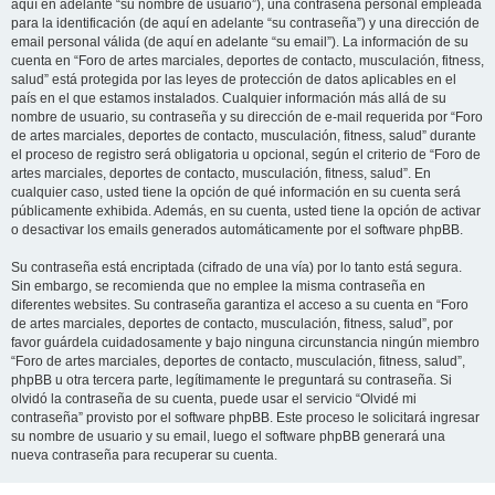
aquí en adelante “su nombre de usuario”), una contraseña personal empleada
para la identificación (de aquí en adelante “su contraseña”) y una dirección de
email personal válida (de aquí en adelante “su email”). La información de su
cuenta en “Foro de artes marciales, deportes de contacto, musculación, fitness,
salud” está protegida por las leyes de protección de datos aplicables en el
país en el que estamos instalados. Cualquier información más allá de su
nombre de usuario, su contraseña y su dirección de e-mail requerida por “Foro
de artes marciales, deportes de contacto, musculación, fitness, salud” durante
el proceso de registro será obligatoria u opcional, según el criterio de “Foro de
artes marciales, deportes de contacto, musculación, fitness, salud”. En
cualquier caso, usted tiene la opción de qué información en su cuenta será
públicamente exhibida. Además, en su cuenta, usted tiene la opción de activar
o desactivar los emails generados automáticamente por el software phpBB.
Su contraseña está encriptada (cifrado de una vía) por lo tanto está segura.
Sin embargo, se recomienda que no emplee la misma contraseña en
diferentes websites. Su contraseña garantiza el acceso a su cuenta en “Foro
de artes marciales, deportes de contacto, musculación, fitness, salud”, por
favor guárdela cuidadosamente y bajo ninguna circunstancia ningún miembro
“Foro de artes marciales, deportes de contacto, musculación, fitness, salud”,
phpBB u otra tercera parte, legítimamente le preguntará su contraseña. Si
olvidó la contraseña de su cuenta, puede usar el servicio “Olvidé mi
contraseña” provisto por el software phpBB. Este proceso le solicitará ingresar
su nombre de usuario y su email, luego el software phpBB generará una
nueva contraseña para recuperar su cuenta.