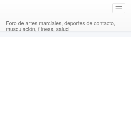
T
o
g
Foro de artes marciales, deportes de contacto,
g
musculación, fitness, salud
l
e
n
a
v
i
g
a
t
i
o
n