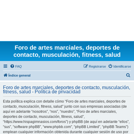
Foro de artes marciales, deportes de
contacto, musculación, fitness, salud
FAQ
Registrarse
Identificarse
B
Índice general
u
Foro de artes marciales, deportes de contacto, musculación,
s
fitness, salud - Política de privacidad
c
Esta política explica con detalle cómo “Foro de artes marciales, deportes de
a
contacto, musculación, fitness, salud” junto con sus empresas asociadas (de
r
aquí en adelante “nosotros”, “nos”, “nuestro”, “Foro de artes marciales,
deportes de contacto, musculación, fitness, salud”,
“https://www.hispagimnasios.com/foros”) y phpBB (de aquí en adelante “ellos”,
“sus”, “software phpBB”, “www.phpbb.com”, “phpBB Limited”, “phpBB Teams”)
emplean cualquier información obtenida durante cualquier sesión de uso por