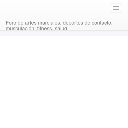
T
o
g
Foro de artes marciales, deportes de contacto,
g
musculación, fitness, salud
l
e
n
a
v
i
g
a
t
i
o
n