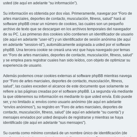
usted (de aquí en adelante “su información”).
Su información es obtenida por dos vías. Primeramente, navegar por “Foro de
artes marciales, deportes de contacto, musculación, fitness, salud” hará al
software phpBB crear un número de cookies, las cuales son un pequeño
archivo de texto que se descargan en los archivos temporales del navegador
de su PC. Las primeras dos cookies sólo contienen un identificador de usuario
(de aquí en adelante “user-id”) y un identificador de sesión anónima (de aquí
en adelante “session-id”), automáticamente asignada a usted por el software
phpBB. Una tercera cookie se creará una vez que haya navegado por temas
en “Foro de artes marciales, deportes de contacto, musculación, fitness, salud”
y se emplea para registrar cuales han sido leídos, con objeto de optimizar su
experiencia de usuario.
Además podemos crear cookies externas al software phpBB mientras navega
por “Foro de artes marciales, deportes de contacto, musculación, fitness,
salud”, las cuales exceden el alcance de este documento que solamente se
refiere a las páginas creadas por el software phpBB. La segunda vía mediante
la que obtenemos su información es mediante lo que usted envía. Esto puede
ser, y no limitado a: envíos como usuario anónimo (de aquí en adelante
“envíos anónimos”), su registro en “Foro de artes marciales, deportes de
contacto, musculación, fitness, salud” (de aquí en adelante “su cuenta”) y
mensajes enviados por usted después de registrarse y mientras se haya
identificado (de aquí en adelante “sus mensajes”).
Su cuenta como mínimo constará de un nombre único de identificación (de