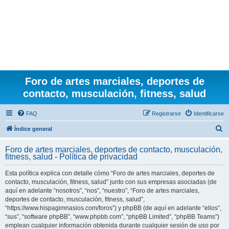
Foro de artes marciales, deportes de
contacto, musculación, fitness, salud
FAQ
Registrarse
Identificarse
B
Índice general
u
Foro de artes marciales, deportes de contacto, musculación,
s
fitness, salud - Política de privacidad
c
Esta política explica con detalle cómo “Foro de artes marciales, deportes de
a
contacto, musculación, fitness, salud” junto con sus empresas asociadas (de
r
aquí en adelante “nosotros”, “nos”, “nuestro”, “Foro de artes marciales,
deportes de contacto, musculación, fitness, salud”,
“https://www.hispagimnasios.com/foros”) y phpBB (de aquí en adelante “ellos”,
“sus”, “software phpBB”, “www.phpbb.com”, “phpBB Limited”, “phpBB Teams”)
emplean cualquier información obtenida durante cualquier sesión de uso por