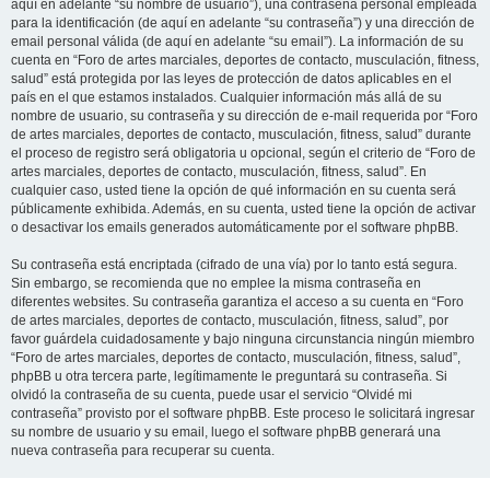
aquí en adelante “su nombre de usuario”), una contraseña personal empleada
para la identificación (de aquí en adelante “su contraseña”) y una dirección de
email personal válida (de aquí en adelante “su email”). La información de su
cuenta en “Foro de artes marciales, deportes de contacto, musculación, fitness,
salud” está protegida por las leyes de protección de datos aplicables en el
país en el que estamos instalados. Cualquier información más allá de su
nombre de usuario, su contraseña y su dirección de e-mail requerida por “Foro
de artes marciales, deportes de contacto, musculación, fitness, salud” durante
el proceso de registro será obligatoria u opcional, según el criterio de “Foro de
artes marciales, deportes de contacto, musculación, fitness, salud”. En
cualquier caso, usted tiene la opción de qué información en su cuenta será
públicamente exhibida. Además, en su cuenta, usted tiene la opción de activar
o desactivar los emails generados automáticamente por el software phpBB.
Su contraseña está encriptada (cifrado de una vía) por lo tanto está segura.
Sin embargo, se recomienda que no emplee la misma contraseña en
diferentes websites. Su contraseña garantiza el acceso a su cuenta en “Foro
de artes marciales, deportes de contacto, musculación, fitness, salud”, por
favor guárdela cuidadosamente y bajo ninguna circunstancia ningún miembro
“Foro de artes marciales, deportes de contacto, musculación, fitness, salud”,
phpBB u otra tercera parte, legítimamente le preguntará su contraseña. Si
olvidó la contraseña de su cuenta, puede usar el servicio “Olvidé mi
contraseña” provisto por el software phpBB. Este proceso le solicitará ingresar
su nombre de usuario y su email, luego el software phpBB generará una
nueva contraseña para recuperar su cuenta.