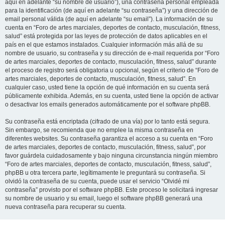
aquí en adelante “su nombre de usuario”), una contraseña personal empleada
para la identificación (de aquí en adelante “su contraseña”) y una dirección de
email personal válida (de aquí en adelante “su email”). La información de su
cuenta en “Foro de artes marciales, deportes de contacto, musculación, fitness,
salud” está protegida por las leyes de protección de datos aplicables en el
país en el que estamos instalados. Cualquier información más allá de su
nombre de usuario, su contraseña y su dirección de e-mail requerida por “Foro
de artes marciales, deportes de contacto, musculación, fitness, salud” durante
el proceso de registro será obligatoria u opcional, según el criterio de “Foro de
artes marciales, deportes de contacto, musculación, fitness, salud”. En
cualquier caso, usted tiene la opción de qué información en su cuenta será
públicamente exhibida. Además, en su cuenta, usted tiene la opción de activar
o desactivar los emails generados automáticamente por el software phpBB.
Su contraseña está encriptada (cifrado de una vía) por lo tanto está segura.
Sin embargo, se recomienda que no emplee la misma contraseña en
diferentes websites. Su contraseña garantiza el acceso a su cuenta en “Foro
de artes marciales, deportes de contacto, musculación, fitness, salud”, por
favor guárdela cuidadosamente y bajo ninguna circunstancia ningún miembro
“Foro de artes marciales, deportes de contacto, musculación, fitness, salud”,
phpBB u otra tercera parte, legítimamente le preguntará su contraseña. Si
olvidó la contraseña de su cuenta, puede usar el servicio “Olvidé mi
contraseña” provisto por el software phpBB. Este proceso le solicitará ingresar
su nombre de usuario y su email, luego el software phpBB generará una
nueva contraseña para recuperar su cuenta.