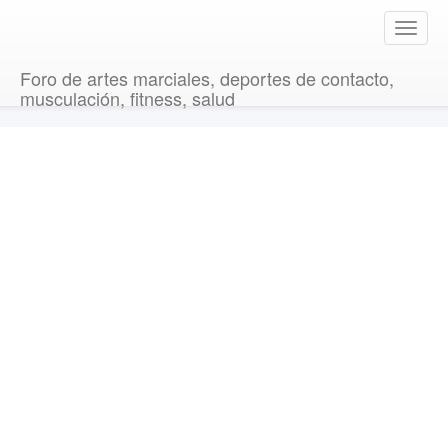
T
o
g
Foro de artes marciales, deportes de contacto,
g
musculación, fitness, salud
l
e
n
a
v
i
g
a
t
i
o
n