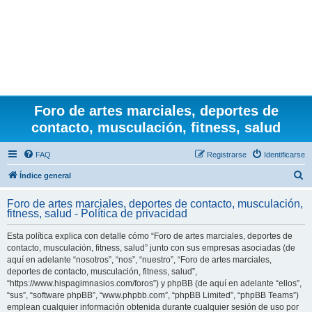
Foro de artes marciales, deportes de
contacto, musculación, fitness, salud
FAQ
Registrarse
Identificarse
B
Índice general
u
Foro de artes marciales, deportes de contacto, musculación,
s
fitness, salud - Política de privacidad
c
Esta política explica con detalle cómo “Foro de artes marciales, deportes de
a
contacto, musculación, fitness, salud” junto con sus empresas asociadas (de
r
aquí en adelante “nosotros”, “nos”, “nuestro”, “Foro de artes marciales,
deportes de contacto, musculación, fitness, salud”,
“https://www.hispagimnasios.com/foros”) y phpBB (de aquí en adelante “ellos”,
“sus”, “software phpBB”, “www.phpbb.com”, “phpBB Limited”, “phpBB Teams”)
emplean cualquier información obtenida durante cualquier sesión de uso por