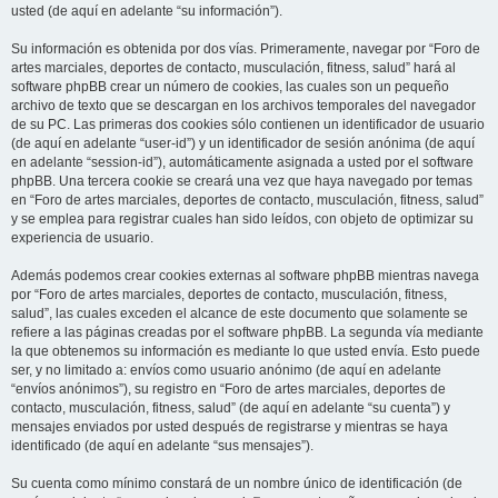
usted (de aquí en adelante “su información”).
Su información es obtenida por dos vías. Primeramente, navegar por “Foro de
artes marciales, deportes de contacto, musculación, fitness, salud” hará al
software phpBB crear un número de cookies, las cuales son un pequeño
archivo de texto que se descargan en los archivos temporales del navegador
de su PC. Las primeras dos cookies sólo contienen un identificador de usuario
(de aquí en adelante “user-id”) y un identificador de sesión anónima (de aquí
en adelante “session-id”), automáticamente asignada a usted por el software
phpBB. Una tercera cookie se creará una vez que haya navegado por temas
en “Foro de artes marciales, deportes de contacto, musculación, fitness, salud”
y se emplea para registrar cuales han sido leídos, con objeto de optimizar su
experiencia de usuario.
Además podemos crear cookies externas al software phpBB mientras navega
por “Foro de artes marciales, deportes de contacto, musculación, fitness,
salud”, las cuales exceden el alcance de este documento que solamente se
refiere a las páginas creadas por el software phpBB. La segunda vía mediante
la que obtenemos su información es mediante lo que usted envía. Esto puede
ser, y no limitado a: envíos como usuario anónimo (de aquí en adelante
“envíos anónimos”), su registro en “Foro de artes marciales, deportes de
contacto, musculación, fitness, salud” (de aquí en adelante “su cuenta”) y
mensajes enviados por usted después de registrarse y mientras se haya
identificado (de aquí en adelante “sus mensajes”).
Su cuenta como mínimo constará de un nombre único de identificación (de