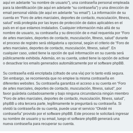
aquí en adelante “su nombre de usuario”), una contraseña personal empleada
para la identificación (de aquí en adelante “su contraseña”) y una dirección de
email personal válida (de aquí en adelante “su email”). La información de su
cuenta en “Foro de artes marciales, deportes de contacto, musculación, fitness,
salud” está protegida por las leyes de protección de datos aplicables en el
país en el que estamos instalados. Cualquier información más allá de su
nombre de usuario, su contraseña y su dirección de e-mail requerida por “Foro
de artes marciales, deportes de contacto, musculación, fitness, salud” durante
el proceso de registro será obligatoria u opcional, según el criterio de “Foro de
artes marciales, deportes de contacto, musculación, fitness, salud”. En
cualquier caso, usted tiene la opción de qué información en su cuenta será
públicamente exhibida. Además, en su cuenta, usted tiene la opción de activar
o desactivar los emails generados automáticamente por el software phpBB.
Su contraseña está encriptada (cifrado de una vía) por lo tanto está segura.
Sin embargo, se recomienda que no emplee la misma contraseña en
diferentes websites. Su contraseña garantiza el acceso a su cuenta en “Foro
de artes marciales, deportes de contacto, musculación, fitness, salud”, por
favor guárdela cuidadosamente y bajo ninguna circunstancia ningún miembro
“Foro de artes marciales, deportes de contacto, musculación, fitness, salud”,
phpBB u otra tercera parte, legítimamente le preguntará su contraseña. Si
olvidó la contraseña de su cuenta, puede usar el servicio “Olvidé mi
contraseña” provisto por el software phpBB. Este proceso le solicitará ingresar
su nombre de usuario y su email, luego el software phpBB generará una
nueva contraseña para recuperar su cuenta.