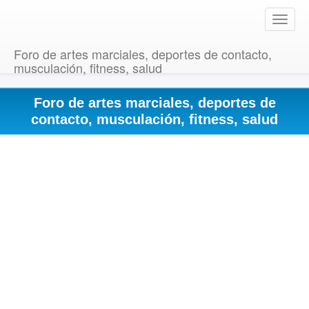
T
o
g
Foro de artes marciales, deportes de contacto,
g
musculación, fitness, salud
l
e
Foro de artes marciales, deportes de
n
a
contacto, musculación, fitness, salud
v
i
g
a
t
i
o
n