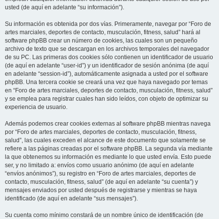
usted (de aquí en adelante “su información”).
Su información es obtenida por dos vías. Primeramente, navegar por “Foro de
artes marciales, deportes de contacto, musculación, fitness, salud” hará al
software phpBB crear un número de cookies, las cuales son un pequeño
archivo de texto que se descargan en los archivos temporales del navegador
de su PC. Las primeras dos cookies sólo contienen un identificador de usuario
(de aquí en adelante “user-id”) y un identificador de sesión anónima (de aquí
en adelante “session-id”), automáticamente asignada a usted por el software
phpBB. Una tercera cookie se creará una vez que haya navegado por temas
en “Foro de artes marciales, deportes de contacto, musculación, fitness, salud”
y se emplea para registrar cuales han sido leídos, con objeto de optimizar su
experiencia de usuario.
Además podemos crear cookies externas al software phpBB mientras navega
por “Foro de artes marciales, deportes de contacto, musculación, fitness,
salud”, las cuales exceden el alcance de este documento que solamente se
refiere a las páginas creadas por el software phpBB. La segunda vía mediante
la que obtenemos su información es mediante lo que usted envía. Esto puede
ser, y no limitado a: envíos como usuario anónimo (de aquí en adelante
“envíos anónimos”), su registro en “Foro de artes marciales, deportes de
contacto, musculación, fitness, salud” (de aquí en adelante “su cuenta”) y
mensajes enviados por usted después de registrarse y mientras se haya
identificado (de aquí en adelante “sus mensajes”).
Su cuenta como mínimo constará de un nombre único de identificación (de