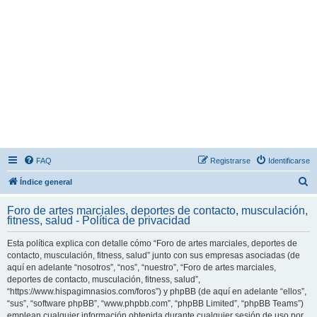
FAQ
Registrarse
Identificarse
B
Índice general
u
Foro de artes marciales, deportes de contacto, musculación,
s
fitness, salud - Política de privacidad
c
Esta política explica con detalle cómo “Foro de artes marciales, deportes de
a
contacto, musculación, fitness, salud” junto con sus empresas asociadas (de
r
aquí en adelante “nosotros”, “nos”, “nuestro”, “Foro de artes marciales,
deportes de contacto, musculación, fitness, salud”,
“https://www.hispagimnasios.com/foros”) y phpBB (de aquí en adelante “ellos”,
“sus”, “software phpBB”, “www.phpbb.com”, “phpBB Limited”, “phpBB Teams”)
emplean cualquier información obtenida durante cualquier sesión de uso por