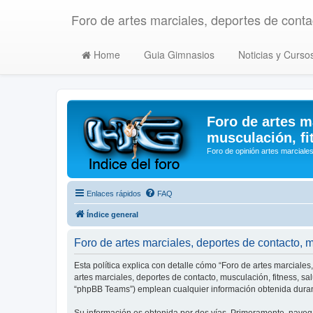
Foro de artes marciales, deportes de contac
Home
Guia Gimnasios
Noticias y Curso
Foro de artes m
musculación, fi
Foro de opinión artes marciales
Enlaces rápidos
FAQ
Índice general
Foro de artes marciales, deportes de contacto, mu
Esta política explica con detalle cómo “Foro de artes marciales
artes marciales, deportes de contacto, musculación, fitness, s
“phpBB Teams”) emplean cualquier información obtenida durant