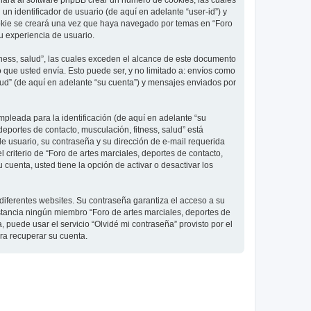
 hará al software phpBB crear un número de cookies, las cuales
 identificador de usuario (de aquí en adelante “user-id”) y
ookie se creará una vez que haya navegado por temas en “Foro
su experiencia de usuario.
ness, salud”, las cuales exceden el alcance de este documento
que usted envía. Esto puede ser, y no limitado a: envíos como
lud” (de aquí en adelante “su cuenta”) y mensajes enviados por
pleada para la identificación (de aquí en adelante “su
deportes de contacto, musculación, fitness, salud” está
de usuario, su contraseña y su dirección de e-mail requerida
l criterio de “Foro de artes marciales, deportes de contacto,
cuenta, usted tiene la opción de activar o desactivar los
diferentes websites. Su contraseña garantiza el acceso a su
nstancia ningún miembro “Foro de artes marciales, deportes de
, puede usar el servicio “Olvidé mi contraseña” provisto por el
ra recuperar su cuenta.