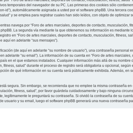
 por “Foro de artes marciales, deportes de contacto, musculación, fitness, salud”
vos temporales del navegador de su PC. Las primeras dos cookies sólo contienen un
sion-id”), automáticamente asignada a usted por el software phpBB. Una tercera c
 salud” y se emplea para registrar cuales han sido leídos, con objeto de optimizar 
tras navega por “Foro de artes marciales, deportes de contacto, musculación, fit
e phpBB. La segunda vía mediante la que obtenemos su información es mediante lo 
gistro en “Foro de artes marciales, deportes de contacto, musculación, fitness, sa
de aquí en adelante “sus mensajes”).
cación (de aquí en adelante “su nombre de usuario”), una contraseña personal em
en adelante “su email”). La información de su cuenta en “Foro de artes marciales, 
l país en el que estamos instalados. Cualquier información más allá de su nombre 
 fitness, salud” durante el proceso de registro será obligatoria u opcional, según e
a opción de qué información en su cuenta será públicamente exhibida. Además, en su 
to está segura. Sin embargo, se recomienda que no emplee la misma contraseña en 
culación, fitness, salud”, por favor guárdela cuidadosamente y bajo ninguna circu
rte, legítimamente le preguntará su contraseña. Si olvidó la contraseña de su cuenta
 de usuario y su email, luego el software phpBB generará una nueva contraseña pa