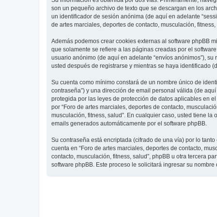
Su información es obtenida por dos vías. Primeramente, navegar
son un pequeño archivo de texto que se descargan en los archi
un identificador de sesión anónima (de aquí en adelante “ses
de artes marciales, deportes de contacto, musculación, fitness,
Además podemos crear cookies externas al software phpBB mien
que solamente se refiere a las páginas creadas por el softwar
usuario anónimo (de aquí en adelante “envíos anónimos”), su re
usted después de registrarse y mientras se haya identificado (
Su cuenta como mínimo constará de un nombre único de identifi
contraseña”) y una dirección de email personal válida (de aquí 
protegida por las leyes de protección de datos aplicables en e
por “Foro de artes marciales, deportes de contacto, musculación,
musculación, fitness, salud”. En cualquier caso, usted tiene l
emails generados automáticamente por el software phpBB.
Su contraseña está encriptada (cifrado de una vía) por lo tan
cuenta en “Foro de artes marciales, deportes de contacto, mus
contacto, musculación, fitness, salud”, phpBB u otra tercera pa
software phpBB. Este proceso le solicitará ingresar su nombre