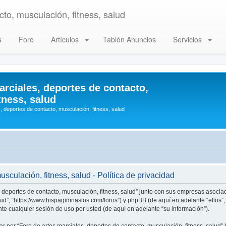
to, musculación, fitness, salud
s
Foro
Artículos
Tablón Anuncios
Servicios
arciales, deportes de contacto,
tness, salud
, deportes de contacto, musculación, fitness, salud
sculación, fitness, salud - Política de privacidad
, deportes de contacto, musculación, fitness, salud” junto con sus empresas asociad
alud”, “https://www.hispagimnasios.com/foros”) y phpBB (de aquí en adelante “ellos
e cualquier sesión de uso por usted (de aquí en adelante “su información”).