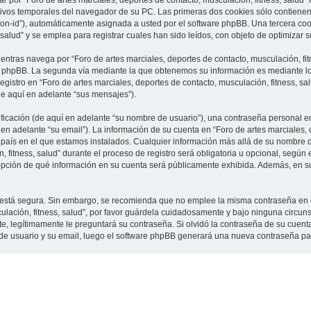
 por “Foro de artes marciales, deportes de contacto, musculación, fitness, salud”
vos temporales del navegador de su PC. Las primeras dos cookies sólo contienen un
sion-id”), automáticamente asignada a usted por el software phpBB. Una tercera c
 salud” y se emplea para registrar cuales han sido leídos, con objeto de optimizar 
tras navega por “Foro de artes marciales, deportes de contacto, musculación, fit
e phpBB. La segunda vía mediante la que obtenemos su información es mediante lo 
gistro en “Foro de artes marciales, deportes de contacto, musculación, fitness, sa
de aquí en adelante “sus mensajes”).
cación (de aquí en adelante “su nombre de usuario”), una contraseña personal em
en adelante “su email”). La información de su cuenta en “Foro de artes marciales, 
l país en el que estamos instalados. Cualquier información más allá de su nombre 
 fitness, salud” durante el proceso de registro será obligatoria u opcional, según e
a opción de qué información en su cuenta será públicamente exhibida. Además, en su 
to está segura. Sin embargo, se recomienda que no emplee la misma contraseña en 
culación, fitness, salud”, por favor guárdela cuidadosamente y bajo ninguna circu
rte, legítimamente le preguntará su contraseña. Si olvidó la contraseña de su cuenta
 de usuario y su email, luego el software phpBB generará una nueva contraseña pa