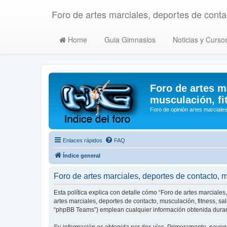
Foro de artes marciales, deportes de contac
Home
Guia Gimnasios
Noticias y Curso
Foro de artes m
musculación, fi
Foro de opinión artes marciales
Enlaces rápidos
FAQ
Índice general
Foro de artes marciales, deportes de contacto, mu
Esta política explica con detalle cómo “Foro de artes marciales
artes marciales, deportes de contacto, musculación, fitness, s
“phpBB Teams”) emplean cualquier información obtenida durant