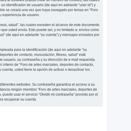
 hará al software phpBB crear un número de cookies, las cuales
 identificador de usuario (de aquí en adelante “user-id”) y
ookie se creará una vez que haya navegado por temas en “Foro
su experiencia de usuario.
ness, salud”, las cuales exceden el alcance de este documento
que usted envía. Esto puede ser, y no limitado a: envíos como
lud” (de aquí en adelante “su cuenta”) y mensajes enviados por
pleada para la identificación (de aquí en adelante “su
deportes de contacto, musculación, fitness, salud” está
de usuario, su contraseña y su dirección de e-mail requerida
l criterio de “Foro de artes marciales, deportes de contacto,
cuenta, usted tiene la opción de activar o desactivar los
diferentes websites. Su contraseña garantiza el acceso a su
nstancia ningún miembro “Foro de artes marciales, deportes de
, puede usar el servicio “Olvidé mi contraseña” provisto por el
ra recuperar su cuenta.