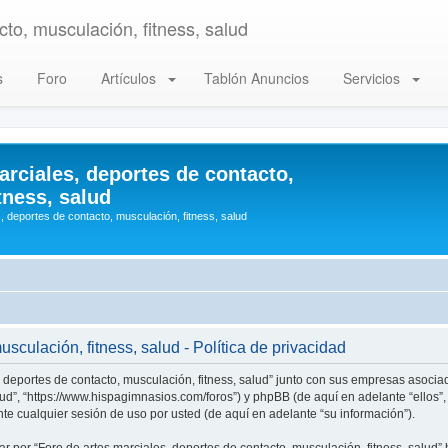
to, musculación, fitness, salud
s
Foro
Artículos
Tablón Anuncios
Servicios
arciales, deportes de contacto,
tness, salud
, deportes de contacto, musculación, fitness, salud
sculación, fitness, salud - Política de privacidad
, deportes de contacto, musculación, fitness, salud” junto con sus empresas asociad
alud”, “https://www.hispagimnasios.com/foros”) y phpBB (de aquí en adelante “ellos
e cualquier sesión de uso por usted (de aquí en adelante “su información”).