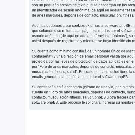
Su información es obtenida por dos vías. Primeramente, navegar
son un pequeño archivo de texto que se descargan en los archi
un identificador de sesión anónima (de aquí en adelante “ses
de artes marciales, deportes de contacto, musculación, fitness,
Además podemos crear cookies externas al software phpBB mien
que solamente se refiere a las páginas creadas por el softwar
usuario anónimo (de aquí en adelante “envíos anónimos”), su re
usted después de registrarse y mientras se haya identificado (
Su cuenta como mínimo constará de un nombre único de identifi
contraseña”) y una dirección de email personal válida (de aquí 
protegida por las leyes de protección de datos aplicables en e
por “Foro de artes marciales, deportes de contacto, musculación,
musculación, fitness, salud”. En cualquier caso, usted tiene l
emails generados automáticamente por el software phpBB.
Su contraseña está encriptada (cifrado de una vía) por lo tan
cuenta en “Foro de artes marciales, deportes de contacto, mus
contacto, musculación, fitness, salud”, phpBB u otra tercera pa
software phpBB. Este proceso le solicitará ingresar su nombre