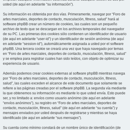
usted (de aquí en adelante “su información”).
Su información es obtenida por dos vías. Primeramente, navegar por “Foro de
artes marciales, deportes de contacto, musculación, fitness, salud” hará al
software phpBB crear un número de cookies, las cuales son un pequeño
archivo de texto que se descargan en los archivos temporales del navegador
de su PC. Las primeras dos cookies sólo contienen un identificador de usuario
(de aquí en adelante “user-id”) y un identificador de sesión anónima (de aquí
en adelante “session-id”), automáticamente asignada a usted por el software
phpBB. Una tercera cookie se creará una vez que haya navegado por temas
en “Foro de artes marciales, deportes de contacto, musculación, fitness, salud”
y se emplea para registrar cuales han sido leídos, con objeto de optimizar su
experiencia de usuario.
Además podemos crear cookies externas al software phpBB mientras navega
por “Foro de artes marciales, deportes de contacto, musculación, fitness,
salud”, las cuales exceden el alcance de este documento que solamente se
refiere a las páginas creadas por el software phpBB. La segunda vía mediante
la que obtenemos su información es mediante lo que usted envía. Esto puede
ser, y no limitado a: envíos como usuario anónimo (de aquí en adelante
“envíos anónimos”), su registro en “Foro de artes marciales, deportes de
contacto, musculación, fitness, salud” (de aquí en adelante “su cuenta”) y
mensajes enviados por usted después de registrarse y mientras se haya
identificado (de aquí en adelante “sus mensajes”).
Su cuenta como mínimo constará de un nombre único de identificación (de