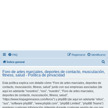
FAQ
Registrarse
Identificarse
B
Índice general
u
Foro de artes marciales, deportes de contacto, musculación,
s
fitness, salud - Política de privacidad
c
Esta política explica con detalle cómo “Foro de artes marciales, deportes de
a
contacto, musculación, fitness, salud” junto con sus empresas asociadas (de
r
aquí en adelante “nosotros”, “nos”, “nuestro”, “Foro de artes marciales,
deportes de contacto, musculación, fitness, salud”,
“https://www.hispagimnasios.com/foros”) y phpBB (de aquí en adelante “ellos”,
“sus”, “software phpBB”, “www.phpbb.com”, “phpBB Limited”, “phpBB Teams”)
emplean cualquier información obtenida durante cualquier sesión de uso por