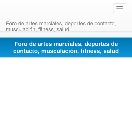
T
o
g
Foro de artes marciales, deportes de contacto,
g
musculación, fitness, salud
l
e
Foro de artes marciales, deportes de
n
a
contacto, musculación, fitness, salud
v
i
g
a
t
i
o
n