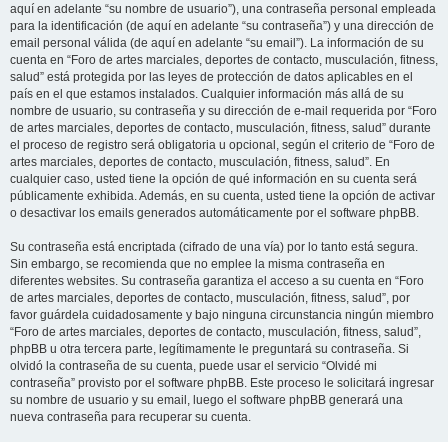
aquí en adelante “su nombre de usuario”), una contraseña personal empleada
para la identificación (de aquí en adelante “su contraseña”) y una dirección de
email personal válida (de aquí en adelante “su email”). La información de su
cuenta en “Foro de artes marciales, deportes de contacto, musculación, fitness,
salud” está protegida por las leyes de protección de datos aplicables en el
país en el que estamos instalados. Cualquier información más allá de su
nombre de usuario, su contraseña y su dirección de e-mail requerida por “Foro
de artes marciales, deportes de contacto, musculación, fitness, salud” durante
el proceso de registro será obligatoria u opcional, según el criterio de “Foro de
artes marciales, deportes de contacto, musculación, fitness, salud”. En
cualquier caso, usted tiene la opción de qué información en su cuenta será
públicamente exhibida. Además, en su cuenta, usted tiene la opción de activar
o desactivar los emails generados automáticamente por el software phpBB.
Su contraseña está encriptada (cifrado de una vía) por lo tanto está segura.
Sin embargo, se recomienda que no emplee la misma contraseña en
diferentes websites. Su contraseña garantiza el acceso a su cuenta en “Foro
de artes marciales, deportes de contacto, musculación, fitness, salud”, por
favor guárdela cuidadosamente y bajo ninguna circunstancia ningún miembro
“Foro de artes marciales, deportes de contacto, musculación, fitness, salud”,
phpBB u otra tercera parte, legítimamente le preguntará su contraseña. Si
olvidó la contraseña de su cuenta, puede usar el servicio “Olvidé mi
contraseña” provisto por el software phpBB. Este proceso le solicitará ingresar
su nombre de usuario y su email, luego el software phpBB generará una
nueva contraseña para recuperar su cuenta.