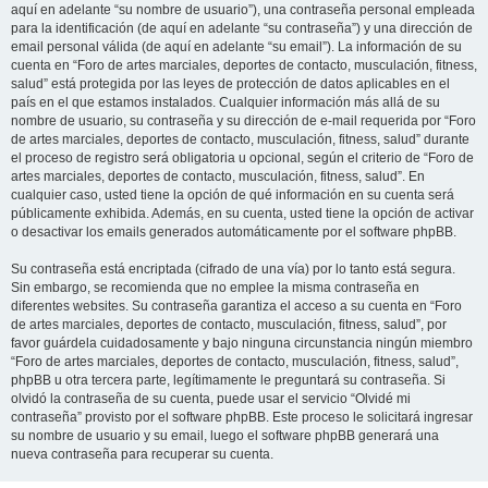
aquí en adelante “su nombre de usuario”), una contraseña personal empleada
para la identificación (de aquí en adelante “su contraseña”) y una dirección de
email personal válida (de aquí en adelante “su email”). La información de su
cuenta en “Foro de artes marciales, deportes de contacto, musculación, fitness,
salud” está protegida por las leyes de protección de datos aplicables en el
país en el que estamos instalados. Cualquier información más allá de su
nombre de usuario, su contraseña y su dirección de e-mail requerida por “Foro
de artes marciales, deportes de contacto, musculación, fitness, salud” durante
el proceso de registro será obligatoria u opcional, según el criterio de “Foro de
artes marciales, deportes de contacto, musculación, fitness, salud”. En
cualquier caso, usted tiene la opción de qué información en su cuenta será
públicamente exhibida. Además, en su cuenta, usted tiene la opción de activar
o desactivar los emails generados automáticamente por el software phpBB.
Su contraseña está encriptada (cifrado de una vía) por lo tanto está segura.
Sin embargo, se recomienda que no emplee la misma contraseña en
diferentes websites. Su contraseña garantiza el acceso a su cuenta en “Foro
de artes marciales, deportes de contacto, musculación, fitness, salud”, por
favor guárdela cuidadosamente y bajo ninguna circunstancia ningún miembro
“Foro de artes marciales, deportes de contacto, musculación, fitness, salud”,
phpBB u otra tercera parte, legítimamente le preguntará su contraseña. Si
olvidó la contraseña de su cuenta, puede usar el servicio “Olvidé mi
contraseña” provisto por el software phpBB. Este proceso le solicitará ingresar
su nombre de usuario y su email, luego el software phpBB generará una
nueva contraseña para recuperar su cuenta.