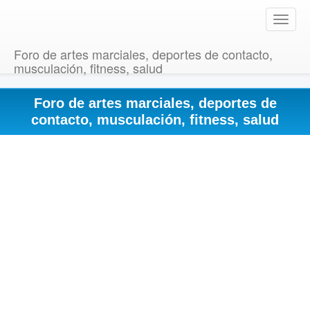
T
o
g
Foro de artes marciales, deportes de contacto,
g
musculación, fitness, salud
l
e
Foro de artes marciales, deportes de
n
a
contacto, musculación, fitness, salud
v
i
g
a
t
i
o
n