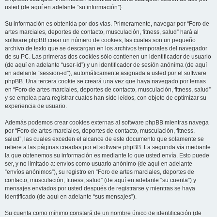
usted (de aquí en adelante “su información”).
Su información es obtenida por dos vías. Primeramente, navegar por “Foro de
artes marciales, deportes de contacto, musculación, fitness, salud” hará al
software phpBB crear un número de cookies, las cuales son un pequeño
archivo de texto que se descargan en los archivos temporales del navegador
de su PC. Las primeras dos cookies sólo contienen un identificador de usuario
(de aquí en adelante “user-id”) y un identificador de sesión anónima (de aquí
en adelante “session-id”), automáticamente asignada a usted por el software
phpBB. Una tercera cookie se creará una vez que haya navegado por temas
en “Foro de artes marciales, deportes de contacto, musculación, fitness, salud”
y se emplea para registrar cuales han sido leídos, con objeto de optimizar su
experiencia de usuario.
Además podemos crear cookies externas al software phpBB mientras navega
por “Foro de artes marciales, deportes de contacto, musculación, fitness,
salud”, las cuales exceden el alcance de este documento que solamente se
refiere a las páginas creadas por el software phpBB. La segunda vía mediante
la que obtenemos su información es mediante lo que usted envía. Esto puede
ser, y no limitado a: envíos como usuario anónimo (de aquí en adelante
“envíos anónimos”), su registro en “Foro de artes marciales, deportes de
contacto, musculación, fitness, salud” (de aquí en adelante “su cuenta”) y
mensajes enviados por usted después de registrarse y mientras se haya
identificado (de aquí en adelante “sus mensajes”).
Su cuenta como mínimo constará de un nombre único de identificación (de