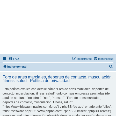
FAQ
Registrarse
Identificarse
B
Índice general
u
Foro de artes marciales, deportes de contacto, musculación,
s
fitness, salud - Política de privacidad
c
Esta política explica con detalle cómo “Foro de artes marciales, deportes de
a
contacto, musculación, fitness, salud” junto con sus empresas asociadas (de
r
aquí en adelante “nosotros”, “nos”, “nuestro”, “Foro de artes marciales,
deportes de contacto, musculación, fitness, salud”,
“https://www.hispagimnasios.com/foros”) y phpBB (de aquí en adelante “ellos”,
“sus”, “software phpBB”, “www.phpbb.com”, “phpBB Limited”, “phpBB Teams”)
emplean cualquier información obtenida durante cualquier sesión de uso por