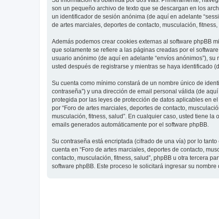
Su información es obtenida por dos vías. Primeramente, navegar
son un pequeño archivo de texto que se descargan en los archi
un identificador de sesión anónima (de aquí en adelante “ses
de artes marciales, deportes de contacto, musculación, fitness,
Además podemos crear cookies externas al software phpBB mien
que solamente se refiere a las páginas creadas por el softwar
usuario anónimo (de aquí en adelante “envíos anónimos”), su re
usted después de registrarse y mientras se haya identificado (
Su cuenta como mínimo constará de un nombre único de identifi
contraseña”) y una dirección de email personal válida (de aquí 
protegida por las leyes de protección de datos aplicables en e
por “Foro de artes marciales, deportes de contacto, musculación,
musculación, fitness, salud”. En cualquier caso, usted tiene l
emails generados automáticamente por el software phpBB.
Su contraseña está encriptada (cifrado de una vía) por lo tan
cuenta en “Foro de artes marciales, deportes de contacto, mus
contacto, musculación, fitness, salud”, phpBB u otra tercera pa
software phpBB. Este proceso le solicitará ingresar su nombre