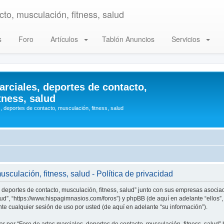
to, musculación, fitness, salud
s
Foro
Artículos
Tablón Anuncios
Servicios
arciales, deportes de contacto,
tness, salud
, deportes de contacto, musculación, fitness, salud
sculación, fitness, salud - Política de privacidad
, deportes de contacto, musculación, fitness, salud” junto con sus empresas asociad
alud”, “https://www.hispagimnasios.com/foros”) y phpBB (de aquí en adelante “ellos
e cualquier sesión de uso por usted (de aquí en adelante “su información”).