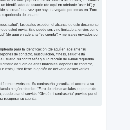
 hará al software phpBB crear un número de cookies, las cuales
 identificador de usuario (de aquí en adelante “user-id”) y
ookie se creará una vez que haya navegado por temas en “Foro
su experiencia de usuario.
ness, salud”, las cuales exceden el alcance de este documento
que usted envía. Esto puede ser, y no limitado a: envíos como
lud” (de aquí en adelante “su cuenta”) y mensajes enviados por
pleada para la identificación (de aquí en adelante “su
deportes de contacto, musculación, fitness, salud” está
de usuario, su contraseña y su dirección de e-mail requerida
l criterio de “Foro de artes marciales, deportes de contacto,
cuenta, usted tiene la opción de activar o desactivar los
diferentes websites. Su contraseña garantiza el acceso a su
nstancia ningún miembro “Foro de artes marciales, deportes de
, puede usar el servicio “Olvidé mi contraseña” provisto por el
ra recuperar su cuenta.