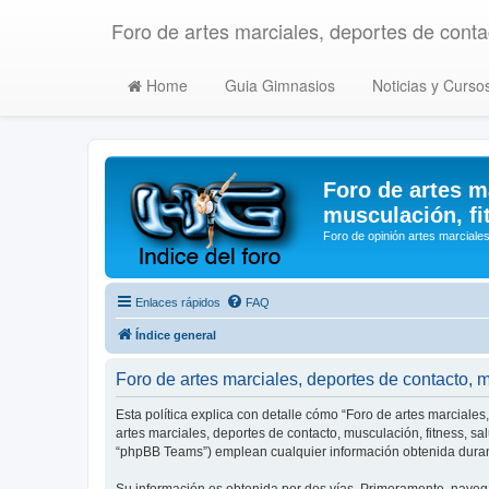
Foro de artes marciales, deportes de contac
Home
Guia Gimnasios
Noticias y Curso
Foro de artes m
musculación, fi
Foro de opinión artes marciales
Enlaces rápidos
FAQ
Índice general
Foro de artes marciales, deportes de contacto, mu
Esta política explica con detalle cómo “Foro de artes marciales
artes marciales, deportes de contacto, musculación, fitness, s
“phpBB Teams”) emplean cualquier información obtenida durant