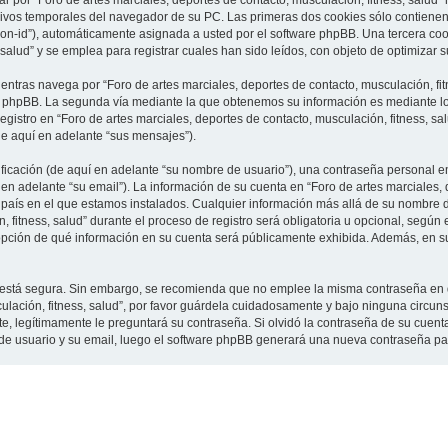
 por “Foro de artes marciales, deportes de contacto, musculación, fitness, salud”
vos temporales del navegador de su PC. Las primeras dos cookies sólo contienen un
sion-id”), automáticamente asignada a usted por el software phpBB. Una tercera c
 salud” y se emplea para registrar cuales han sido leídos, con objeto de optimizar 
tras navega por “Foro de artes marciales, deportes de contacto, musculación, fit
e phpBB. La segunda vía mediante la que obtenemos su información es mediante lo 
gistro en “Foro de artes marciales, deportes de contacto, musculación, fitness, sa
de aquí en adelante “sus mensajes”).
cación (de aquí en adelante “su nombre de usuario”), una contraseña personal em
en adelante “su email”). La información de su cuenta en “Foro de artes marciales, 
l país en el que estamos instalados. Cualquier información más allá de su nombre 
 fitness, salud” durante el proceso de registro será obligatoria u opcional, según e
a opción de qué información en su cuenta será públicamente exhibida. Además, en su 
to está segura. Sin embargo, se recomienda que no emplee la misma contraseña en 
culación, fitness, salud”, por favor guárdela cuidadosamente y bajo ninguna circu
rte, legítimamente le preguntará su contraseña. Si olvidó la contraseña de su cuenta
 de usuario y su email, luego el software phpBB generará una nueva contraseña pa