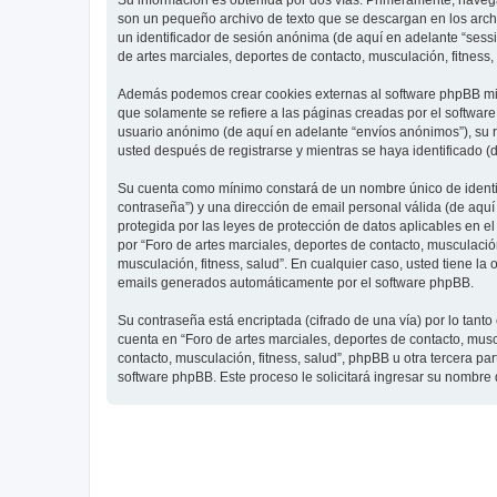
Su información es obtenida por dos vías. Primeramente, navegar
son un pequeño archivo de texto que se descargan en los archi
un identificador de sesión anónima (de aquí en adelante “ses
de artes marciales, deportes de contacto, musculación, fitness,
Además podemos crear cookies externas al software phpBB mien
que solamente se refiere a las páginas creadas por el softwar
usuario anónimo (de aquí en adelante “envíos anónimos”), su re
usted después de registrarse y mientras se haya identificado (
Su cuenta como mínimo constará de un nombre único de identifi
contraseña”) y una dirección de email personal válida (de aquí 
protegida por las leyes de protección de datos aplicables en e
por “Foro de artes marciales, deportes de contacto, musculación,
musculación, fitness, salud”. En cualquier caso, usted tiene l
emails generados automáticamente por el software phpBB.
Su contraseña está encriptada (cifrado de una vía) por lo tan
cuenta en “Foro de artes marciales, deportes de contacto, mus
contacto, musculación, fitness, salud”, phpBB u otra tercera pa
software phpBB. Este proceso le solicitará ingresar su nombre