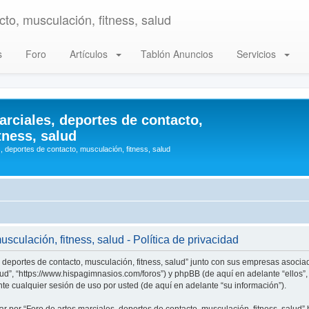
to, musculación, fitness, salud
s
Foro
Artículos
Tablón Anuncios
Servicios
arciales, deportes de contacto,
tness, salud
, deportes de contacto, musculación, fitness, salud
sculación, fitness, salud - Política de privacidad
, deportes de contacto, musculación, fitness, salud” junto con sus empresas asociad
alud”, “https://www.hispagimnasios.com/foros”) y phpBB (de aquí en adelante “ellos
e cualquier sesión de uso por usted (de aquí en adelante “su información”).