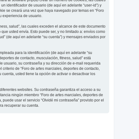
 hará al software phpBB crear un número de cookies, las cuales
 identificador de usuario (de aquí en adelante “user-id”) y
ookie se creará una vez que haya navegado por temas en “Foro
su experiencia de usuario.
ness, salud”, las cuales exceden el alcance de este documento
que usted envía. Esto puede ser, y no limitado a: envíos como
lud” (de aquí en adelante “su cuenta”) y mensajes enviados por
pleada para la identificación (de aquí en adelante “su
deportes de contacto, musculación, fitness, salud” está
de usuario, su contraseña y su dirección de e-mail requerida
l criterio de “Foro de artes marciales, deportes de contacto,
cuenta, usted tiene la opción de activar o desactivar los
diferentes websites. Su contraseña garantiza el acceso a su
nstancia ningún miembro “Foro de artes marciales, deportes de
, puede usar el servicio “Olvidé mi contraseña” provisto por el
ra recuperar su cuenta.