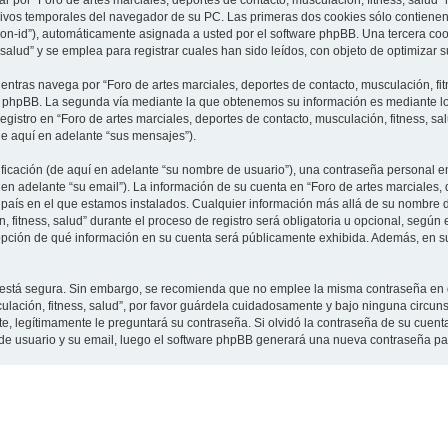
 por “Foro de artes marciales, deportes de contacto, musculación, fitness, salud”
vos temporales del navegador de su PC. Las primeras dos cookies sólo contienen un
sion-id”), automáticamente asignada a usted por el software phpBB. Una tercera c
 salud” y se emplea para registrar cuales han sido leídos, con objeto de optimizar 
tras navega por “Foro de artes marciales, deportes de contacto, musculación, fit
e phpBB. La segunda vía mediante la que obtenemos su información es mediante lo 
gistro en “Foro de artes marciales, deportes de contacto, musculación, fitness, sa
de aquí en adelante “sus mensajes”).
cación (de aquí en adelante “su nombre de usuario”), una contraseña personal em
en adelante “su email”). La información de su cuenta en “Foro de artes marciales, 
l país en el que estamos instalados. Cualquier información más allá de su nombre 
 fitness, salud” durante el proceso de registro será obligatoria u opcional, según e
a opción de qué información en su cuenta será públicamente exhibida. Además, en su 
to está segura. Sin embargo, se recomienda que no emplee la misma contraseña en 
culación, fitness, salud”, por favor guárdela cuidadosamente y bajo ninguna circu
rte, legítimamente le preguntará su contraseña. Si olvidó la contraseña de su cuenta
 de usuario y su email, luego el software phpBB generará una nueva contraseña pa