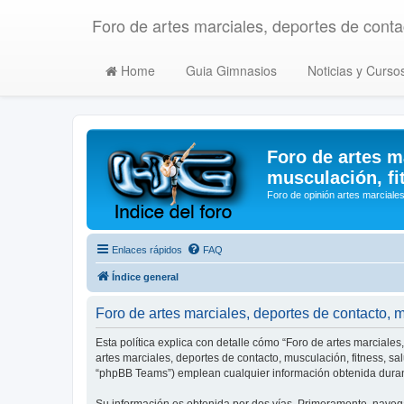
Foro de artes marciales, deportes de contac
Home
Guia Gimnasios
Noticias y Curso
Foro de artes m
musculación, fi
Foro de opinión artes marciales
Enlaces rápidos
FAQ
Índice general
Foro de artes marciales, deportes de contacto, mu
Esta política explica con detalle cómo “Foro de artes marciales
artes marciales, deportes de contacto, musculación, fitness, s
“phpBB Teams”) emplean cualquier información obtenida durant