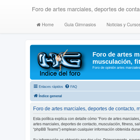
Foro de artes marciales, deportes de contac
Home
Guia Gimnasios
Noticias y Curso
Foro de artes m
musculación, fi
Foro de opinión artes marciales
Enlaces rápidos
FAQ
Índice general
Foro de artes marciales, deportes de contacto, mu
Esta política explica con detalle cómo “Foro de artes marciales
artes marciales, deportes de contacto, musculación, fitness, s
“phpBB Teams”) emplean cualquier información obtenida durant