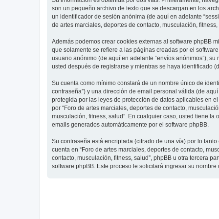
Su información es obtenida por dos vías. Primeramente, navegar
son un pequeño archivo de texto que se descargan en los archi
un identificador de sesión anónima (de aquí en adelante “ses
de artes marciales, deportes de contacto, musculación, fitness,
Además podemos crear cookies externas al software phpBB mien
que solamente se refiere a las páginas creadas por el softwar
usuario anónimo (de aquí en adelante “envíos anónimos”), su re
usted después de registrarse y mientras se haya identificado (
Su cuenta como mínimo constará de un nombre único de identifi
contraseña”) y una dirección de email personal válida (de aquí 
protegida por las leyes de protección de datos aplicables en e
por “Foro de artes marciales, deportes de contacto, musculación,
musculación, fitness, salud”. En cualquier caso, usted tiene l
emails generados automáticamente por el software phpBB.
Su contraseña está encriptada (cifrado de una vía) por lo tan
cuenta en “Foro de artes marciales, deportes de contacto, mus
contacto, musculación, fitness, salud”, phpBB u otra tercera pa
software phpBB. Este proceso le solicitará ingresar su nombre