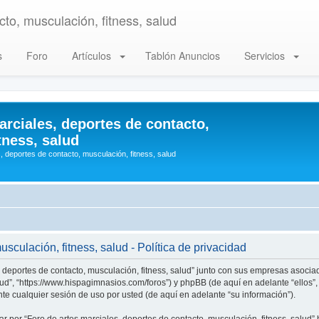
to, musculación, fitness, salud
s
Foro
Artículos
Tablón Anuncios
Servicios
arciales, deportes de contacto,
tness, salud
, deportes de contacto, musculación, fitness, salud
sculación, fitness, salud - Política de privacidad
, deportes de contacto, musculación, fitness, salud” junto con sus empresas asociad
alud”, “https://www.hispagimnasios.com/foros”) y phpBB (de aquí en adelante “ellos
e cualquier sesión de uso por usted (de aquí en adelante “su información”).