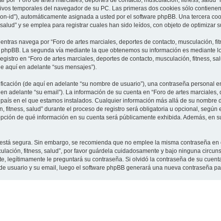
 por “Foro de artes marciales, deportes de contacto, musculación, fitness, salud”
vos temporales del navegador de su PC. Las primeras dos cookies sólo contienen un
sion-id”), automáticamente asignada a usted por el software phpBB. Una tercera c
 salud” y se emplea para registrar cuales han sido leídos, con objeto de optimizar 
tras navega por “Foro de artes marciales, deportes de contacto, musculación, fit
e phpBB. La segunda vía mediante la que obtenemos su información es mediante lo 
gistro en “Foro de artes marciales, deportes de contacto, musculación, fitness, sa
de aquí en adelante “sus mensajes”).
cación (de aquí en adelante “su nombre de usuario”), una contraseña personal em
en adelante “su email”). La información de su cuenta en “Foro de artes marciales, 
l país en el que estamos instalados. Cualquier información más allá de su nombre 
 fitness, salud” durante el proceso de registro será obligatoria u opcional, según e
a opción de qué información en su cuenta será públicamente exhibida. Además, en su 
to está segura. Sin embargo, se recomienda que no emplee la misma contraseña en 
culación, fitness, salud”, por favor guárdela cuidadosamente y bajo ninguna circu
rte, legítimamente le preguntará su contraseña. Si olvidó la contraseña de su cuenta
 de usuario y su email, luego el software phpBB generará una nueva contraseña pa