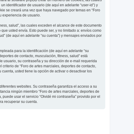
 hará al software phpBB crear un número de cookies, las cuales
 identificador de usuario (de aquí en adelante “user-id”) y
ookie se creará una vez que haya navegado por temas en “Foro
su experiencia de usuario.
ness, salud”, las cuales exceden el alcance de este documento
que usted envía. Esto puede ser, y no limitado a: envíos como
lud” (de aquí en adelante “su cuenta”) y mensajes enviados por
pleada para la identificación (de aquí en adelante “su
deportes de contacto, musculación, fitness, salud” está
de usuario, su contraseña y su dirección de e-mail requerida
l criterio de “Foro de artes marciales, deportes de contacto,
cuenta, usted tiene la opción de activar o desactivar los
diferentes websites. Su contraseña garantiza el acceso a su
nstancia ningún miembro “Foro de artes marciales, deportes de
, puede usar el servicio “Olvidé mi contraseña” provisto por el
ra recuperar su cuenta.