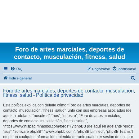
Foro de artes marciales, deportes de
contacto, musculación, fitness, salud
FAQ
Registrarse
Identificarse
B
Índice general
u
Foro de artes marciales, deportes de contacto, musculación,
s
fitness, salud - Política de privacidad
c
Esta política explica con detalle cómo “Foro de artes marciales, deportes de
a
contacto, musculación, fitness, salud” junto con sus empresas asociadas (de
r
aquí en adelante “nosotros”, “nos”, “nuestro”, “Foro de artes marciales,
deportes de contacto, musculación, fitness, salud”,
“https://www.hispagimnasios.com/foros”) y phpBB (de aquí en adelante “ellos”,
“sus”, “software phpBB”, “www.phpbb.com”, “phpBB Limited”, “phpBB Teams”)
emplean cualquier información obtenida durante cualquier sesión de uso por