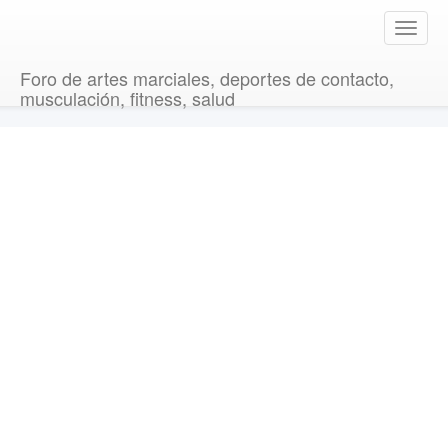
T
o
g
Foro de artes marciales, deportes de contacto,
g
musculación, fitness, salud
l
e
n
a
v
i
g
a
t
i
o
n