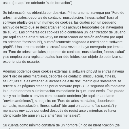
usted (de aquí en adelante “su información”).
Su información es obtenida por dos vías. Primeramente, navegar por “Foro de
artes marciales, deportes de contacto, musculación, fitness, salud” hará al
software phpBB crear un número de cookies, las cuales son un pequeño
archivo de texto que se descargan en los archivos temporales del navegador
de su PC. Las primeras dos cookies sólo contienen un identificador de usuario
(de aquí en adelante “user-id”) y un identificador de sesión anónima (de aquí
en adelante “session-id”), automáticamente asignada a usted por el software
phpBB. Una tercera cookie se creará una vez que haya navegado por temas
en “Foro de artes marciales, deportes de contacto, musculación, fitness, salud”
y se emplea para registrar cuales han sido leídos, con objeto de optimizar su
experiencia de usuario.
Además podemos crear cookies externas al software phpBB mientras navega
por “Foro de artes marciales, deportes de contacto, musculación, fitness,
salud”, las cuales exceden el alcance de este documento que solamente se
refiere a las páginas creadas por el software phpBB. La segunda vía mediante
la que obtenemos su información es mediante lo que usted envía. Esto puede
ser, y no limitado a: envíos como usuario anónimo (de aquí en adelante
“envíos anónimos”), su registro en “Foro de artes marciales, deportes de
contacto, musculación, fitness, salud” (de aquí en adelante “su cuenta”) y
mensajes enviados por usted después de registrarse y mientras se haya
identificado (de aquí en adelante “sus mensajes”).
Su cuenta como mínimo constará de un nombre único de identificación (de