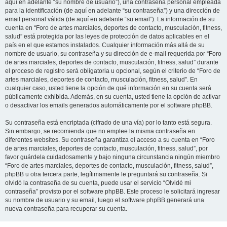
aquí en adelante “su nombre de usuario”), una contraseña personal empleada
para la identificación (de aquí en adelante “su contraseña”) y una dirección de
email personal válida (de aquí en adelante “su email”). La información de su
cuenta en “Foro de artes marciales, deportes de contacto, musculación, fitness,
salud” está protegida por las leyes de protección de datos aplicables en el
país en el que estamos instalados. Cualquier información más allá de su
nombre de usuario, su contraseña y su dirección de e-mail requerida por “Foro
de artes marciales, deportes de contacto, musculación, fitness, salud” durante
el proceso de registro será obligatoria u opcional, según el criterio de “Foro de
artes marciales, deportes de contacto, musculación, fitness, salud”. En
cualquier caso, usted tiene la opción de qué información en su cuenta será
públicamente exhibida. Además, en su cuenta, usted tiene la opción de activar
o desactivar los emails generados automáticamente por el software phpBB.
Su contraseña está encriptada (cifrado de una vía) por lo tanto está segura.
Sin embargo, se recomienda que no emplee la misma contraseña en
diferentes websites. Su contraseña garantiza el acceso a su cuenta en “Foro
de artes marciales, deportes de contacto, musculación, fitness, salud”, por
favor guárdela cuidadosamente y bajo ninguna circunstancia ningún miembro
“Foro de artes marciales, deportes de contacto, musculación, fitness, salud”,
phpBB u otra tercera parte, legítimamente le preguntará su contraseña. Si
olvidó la contraseña de su cuenta, puede usar el servicio “Olvidé mi
contraseña” provisto por el software phpBB. Este proceso le solicitará ingresar
su nombre de usuario y su email, luego el software phpBB generará una
nueva contraseña para recuperar su cuenta.