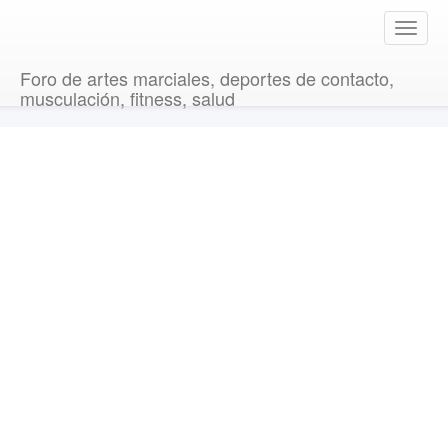
T
o
g
Foro de artes marciales, deportes de contacto,
g
musculación, fitness, salud
l
e
n
a
v
i
g
a
t
i
o
n