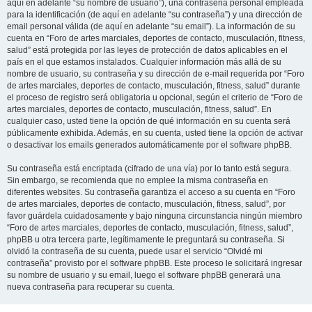
aquí en adelante “su nombre de usuario”), una contraseña personal empleada
para la identificación (de aquí en adelante “su contraseña”) y una dirección de
email personal válida (de aquí en adelante “su email”). La información de su
cuenta en “Foro de artes marciales, deportes de contacto, musculación, fitness,
salud” está protegida por las leyes de protección de datos aplicables en el
país en el que estamos instalados. Cualquier información más allá de su
nombre de usuario, su contraseña y su dirección de e-mail requerida por “Foro
de artes marciales, deportes de contacto, musculación, fitness, salud” durante
el proceso de registro será obligatoria u opcional, según el criterio de “Foro de
artes marciales, deportes de contacto, musculación, fitness, salud”. En
cualquier caso, usted tiene la opción de qué información en su cuenta será
públicamente exhibida. Además, en su cuenta, usted tiene la opción de activar
o desactivar los emails generados automáticamente por el software phpBB.
Su contraseña está encriptada (cifrado de una vía) por lo tanto está segura.
Sin embargo, se recomienda que no emplee la misma contraseña en
diferentes websites. Su contraseña garantiza el acceso a su cuenta en “Foro
de artes marciales, deportes de contacto, musculación, fitness, salud”, por
favor guárdela cuidadosamente y bajo ninguna circunstancia ningún miembro
“Foro de artes marciales, deportes de contacto, musculación, fitness, salud”,
phpBB u otra tercera parte, legítimamente le preguntará su contraseña. Si
olvidó la contraseña de su cuenta, puede usar el servicio “Olvidé mi
contraseña” provisto por el software phpBB. Este proceso le solicitará ingresar
su nombre de usuario y su email, luego el software phpBB generará una
nueva contraseña para recuperar su cuenta.