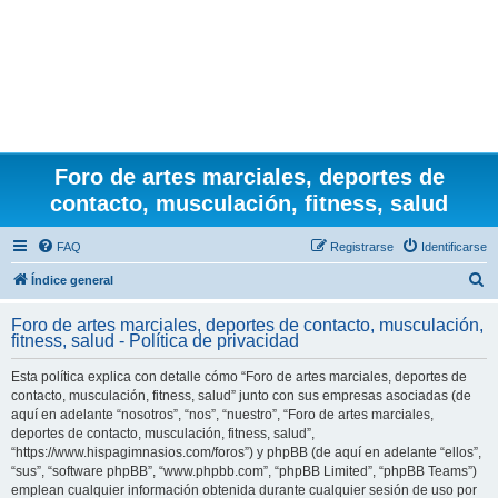
Foro de artes marciales, deportes de
contacto, musculación, fitness, salud
FAQ
Registrarse
Identificarse
B
Índice general
u
Foro de artes marciales, deportes de contacto, musculación,
s
fitness, salud - Política de privacidad
c
Esta política explica con detalle cómo “Foro de artes marciales, deportes de
a
contacto, musculación, fitness, salud” junto con sus empresas asociadas (de
r
aquí en adelante “nosotros”, “nos”, “nuestro”, “Foro de artes marciales,
deportes de contacto, musculación, fitness, salud”,
“https://www.hispagimnasios.com/foros”) y phpBB (de aquí en adelante “ellos”,
“sus”, “software phpBB”, “www.phpbb.com”, “phpBB Limited”, “phpBB Teams”)
emplean cualquier información obtenida durante cualquier sesión de uso por