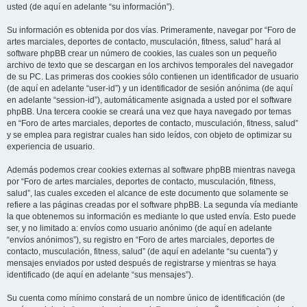
usted (de aquí en adelante “su información”).
Su información es obtenida por dos vías. Primeramente, navegar por “Foro de
artes marciales, deportes de contacto, musculación, fitness, salud” hará al
software phpBB crear un número de cookies, las cuales son un pequeño
archivo de texto que se descargan en los archivos temporales del navegador
de su PC. Las primeras dos cookies sólo contienen un identificador de usuario
(de aquí en adelante “user-id”) y un identificador de sesión anónima (de aquí
en adelante “session-id”), automáticamente asignada a usted por el software
phpBB. Una tercera cookie se creará una vez que haya navegado por temas
en “Foro de artes marciales, deportes de contacto, musculación, fitness, salud”
y se emplea para registrar cuales han sido leídos, con objeto de optimizar su
experiencia de usuario.
Además podemos crear cookies externas al software phpBB mientras navega
por “Foro de artes marciales, deportes de contacto, musculación, fitness,
salud”, las cuales exceden el alcance de este documento que solamente se
refiere a las páginas creadas por el software phpBB. La segunda vía mediante
la que obtenemos su información es mediante lo que usted envía. Esto puede
ser, y no limitado a: envíos como usuario anónimo (de aquí en adelante
“envíos anónimos”), su registro en “Foro de artes marciales, deportes de
contacto, musculación, fitness, salud” (de aquí en adelante “su cuenta”) y
mensajes enviados por usted después de registrarse y mientras se haya
identificado (de aquí en adelante “sus mensajes”).
Su cuenta como mínimo constará de un nombre único de identificación (de