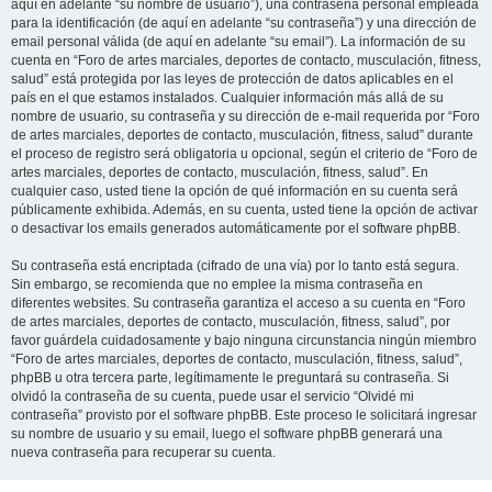
aquí en adelante “su nombre de usuario”), una contraseña personal empleada
para la identificación (de aquí en adelante “su contraseña”) y una dirección de
email personal válida (de aquí en adelante “su email”). La información de su
cuenta en “Foro de artes marciales, deportes de contacto, musculación, fitness,
salud” está protegida por las leyes de protección de datos aplicables en el
país en el que estamos instalados. Cualquier información más allá de su
nombre de usuario, su contraseña y su dirección de e-mail requerida por “Foro
de artes marciales, deportes de contacto, musculación, fitness, salud” durante
el proceso de registro será obligatoria u opcional, según el criterio de “Foro de
artes marciales, deportes de contacto, musculación, fitness, salud”. En
cualquier caso, usted tiene la opción de qué información en su cuenta será
públicamente exhibida. Además, en su cuenta, usted tiene la opción de activar
o desactivar los emails generados automáticamente por el software phpBB.
Su contraseña está encriptada (cifrado de una vía) por lo tanto está segura.
Sin embargo, se recomienda que no emplee la misma contraseña en
diferentes websites. Su contraseña garantiza el acceso a su cuenta en “Foro
de artes marciales, deportes de contacto, musculación, fitness, salud”, por
favor guárdela cuidadosamente y bajo ninguna circunstancia ningún miembro
“Foro de artes marciales, deportes de contacto, musculación, fitness, salud”,
phpBB u otra tercera parte, legítimamente le preguntará su contraseña. Si
olvidó la contraseña de su cuenta, puede usar el servicio “Olvidé mi
contraseña” provisto por el software phpBB. Este proceso le solicitará ingresar
su nombre de usuario y su email, luego el software phpBB generará una
nueva contraseña para recuperar su cuenta.