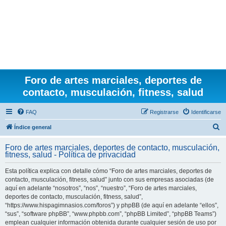
Foro de artes marciales, deportes de
contacto, musculación, fitness, salud
FAQ
Registrarse
Identificarse
B
Índice general
u
Foro de artes marciales, deportes de contacto, musculación,
s
fitness, salud - Política de privacidad
c
Esta política explica con detalle cómo “Foro de artes marciales, deportes de
a
contacto, musculación, fitness, salud” junto con sus empresas asociadas (de
r
aquí en adelante “nosotros”, “nos”, “nuestro”, “Foro de artes marciales,
deportes de contacto, musculación, fitness, salud”,
“https://www.hispagimnasios.com/foros”) y phpBB (de aquí en adelante “ellos”,
“sus”, “software phpBB”, “www.phpbb.com”, “phpBB Limited”, “phpBB Teams”)
emplean cualquier información obtenida durante cualquier sesión de uso por