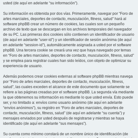
usted (de aquí en adelante “su información”).
Su información es obtenida por dos vías. Primeramente, navegar por “Foro de
artes marciales, deportes de contacto, musculación, fitness, salud” hará al
software phpBB crear un número de cookies, las cuales son un pequeño
archivo de texto que se descargan en los archivos temporales del navegador
de su PC. Las primeras dos cookies sólo contienen un identificador de usuario
(de aquí en adelante “user-id”) y un identificador de sesión anónima (de aquí
en adelante “session-id”), automáticamente asignada a usted por el software
phpBB. Una tercera cookie se creará una vez que haya navegado por temas
en “Foro de artes marciales, deportes de contacto, musculación, fitness, salud”
y se emplea para registrar cuales han sido leídos, con objeto de optimizar su
experiencia de usuario.
Además podemos crear cookies externas al software phpBB mientras navega
por “Foro de artes marciales, deportes de contacto, musculación, fitness,
salud”, las cuales exceden el alcance de este documento que solamente se
refiere a las páginas creadas por el software phpBB. La segunda vía mediante
la que obtenemos su información es mediante lo que usted envía. Esto puede
ser, y no limitado a: envíos como usuario anónimo (de aquí en adelante
“envíos anónimos”), su registro en “Foro de artes marciales, deportes de
contacto, musculación, fitness, salud” (de aquí en adelante “su cuenta”) y
mensajes enviados por usted después de registrarse y mientras se haya
identificado (de aquí en adelante “sus mensajes”).
Su cuenta como mínimo constará de un nombre único de identificación (de