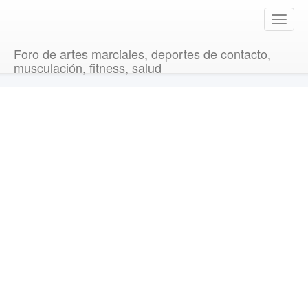
T
o
g
Foro de artes marciales, deportes de contacto,
g
musculación, fitness, salud
l
e
n
a
v
i
g
a
t
i
o
n