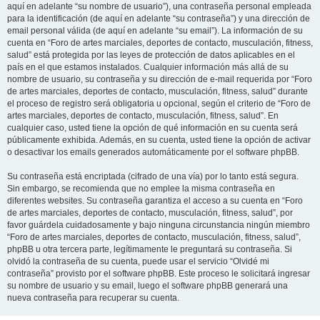
aquí en adelante “su nombre de usuario”), una contraseña personal empleada
para la identificación (de aquí en adelante “su contraseña”) y una dirección de
email personal válida (de aquí en adelante “su email”). La información de su
cuenta en “Foro de artes marciales, deportes de contacto, musculación, fitness,
salud” está protegida por las leyes de protección de datos aplicables en el
país en el que estamos instalados. Cualquier información más allá de su
nombre de usuario, su contraseña y su dirección de e-mail requerida por “Foro
de artes marciales, deportes de contacto, musculación, fitness, salud” durante
el proceso de registro será obligatoria u opcional, según el criterio de “Foro de
artes marciales, deportes de contacto, musculación, fitness, salud”. En
cualquier caso, usted tiene la opción de qué información en su cuenta será
públicamente exhibida. Además, en su cuenta, usted tiene la opción de activar
o desactivar los emails generados automáticamente por el software phpBB.
Su contraseña está encriptada (cifrado de una vía) por lo tanto está segura.
Sin embargo, se recomienda que no emplee la misma contraseña en
diferentes websites. Su contraseña garantiza el acceso a su cuenta en “Foro
de artes marciales, deportes de contacto, musculación, fitness, salud”, por
favor guárdela cuidadosamente y bajo ninguna circunstancia ningún miembro
“Foro de artes marciales, deportes de contacto, musculación, fitness, salud”,
phpBB u otra tercera parte, legítimamente le preguntará su contraseña. Si
olvidó la contraseña de su cuenta, puede usar el servicio “Olvidé mi
contraseña” provisto por el software phpBB. Este proceso le solicitará ingresar
su nombre de usuario y su email, luego el software phpBB generará una
nueva contraseña para recuperar su cuenta.