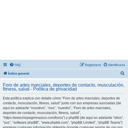
FAQ
Registrarse
Identificarse
B
Índice general
u
Foro de artes marciales, deportes de contacto, musculación,
s
fitness, salud - Política de privacidad
c
Esta política explica con detalle cómo “Foro de artes marciales, deportes de
a
contacto, musculación, fitness, salud” junto con sus empresas asociadas (de
r
aquí en adelante “nosotros”, “nos”, “nuestro”, “Foro de artes marciales,
deportes de contacto, musculación, fitness, salud”,
“https://www.hispagimnasios.com/foros”) y phpBB (de aquí en adelante “ellos”,
“sus”, “software phpBB”, “www.phpbb.com”, “phpBB Limited”, “phpBB Teams”)
emplean cualquier información obtenida durante cualquier sesión de uso por