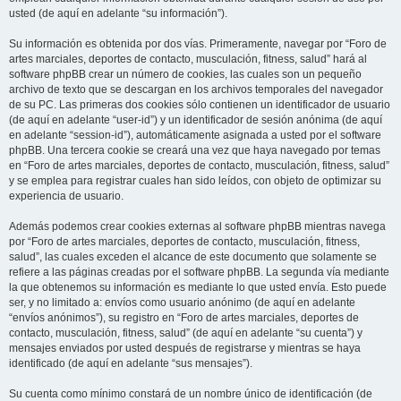
usted (de aquí en adelante “su información”).
Su información es obtenida por dos vías. Primeramente, navegar por “Foro de
artes marciales, deportes de contacto, musculación, fitness, salud” hará al
software phpBB crear un número de cookies, las cuales son un pequeño
archivo de texto que se descargan en los archivos temporales del navegador
de su PC. Las primeras dos cookies sólo contienen un identificador de usuario
(de aquí en adelante “user-id”) y un identificador de sesión anónima (de aquí
en adelante “session-id”), automáticamente asignada a usted por el software
phpBB. Una tercera cookie se creará una vez que haya navegado por temas
en “Foro de artes marciales, deportes de contacto, musculación, fitness, salud”
y se emplea para registrar cuales han sido leídos, con objeto de optimizar su
experiencia de usuario.
Además podemos crear cookies externas al software phpBB mientras navega
por “Foro de artes marciales, deportes de contacto, musculación, fitness,
salud”, las cuales exceden el alcance de este documento que solamente se
refiere a las páginas creadas por el software phpBB. La segunda vía mediante
la que obtenemos su información es mediante lo que usted envía. Esto puede
ser, y no limitado a: envíos como usuario anónimo (de aquí en adelante
“envíos anónimos”), su registro en “Foro de artes marciales, deportes de
contacto, musculación, fitness, salud” (de aquí en adelante “su cuenta”) y
mensajes enviados por usted después de registrarse y mientras se haya
identificado (de aquí en adelante “sus mensajes”).
Su cuenta como mínimo constará de un nombre único de identificación (de