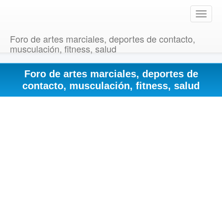
T
o
g
Foro de artes marciales, deportes de contacto,
g
musculación, fitness, salud
l
e
Foro de artes marciales, deportes de
n
a
contacto, musculación, fitness, salud
v
i
g
a
t
i
o
n